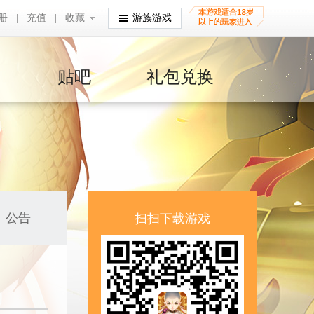
册
|
充值
|
收藏
收藏
游族游戏
贴吧
礼包兑换
公告
扫扫下载游戏