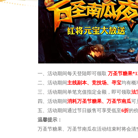
一、活动期间每天登陆即可领取
万圣节糖果
*1
二、活动期间
主线副本、竞技场、寻宝
均有概
三、活动期间单笔充值指定金额，即可领取
法
四、活动期间
消耗万圣节糖果、万圣节南瓜
可
五、活动期间通过节日贩售可享受低至
6
折
的
温馨提示：
万圣节糖果、万圣节南瓜在活动结束时将会清