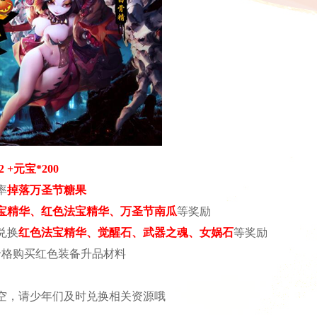
2 +
元宝
*200
率
掉落万圣节糖果
宝精华、红色法宝精华、万圣节南瓜
等奖励
兑换
红色法宝精华、觉醒石、武器之魂、女娲石
等奖励
价格购买红色装备升品材料
空，请少年们及时兑换相关资源哦