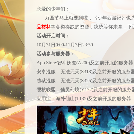
亲爱的少年们：
万圣节马上就要到啦，《少年西游记》也
品材料
等各类稀缺的资源，统统等你来拿，下
活动开启时间：
10
月
31
日
0:00-11
月
3
日
23:59
活动参与服务器：
App Store:智斗妖魔(
A200)及之前开服的服务器
安卓混服：无法无天
(S318)
及之前开服的服务
越狱混服：无法无天
(S325)
及之前开服的服务
硬核联盟：仙灵幻境
(Y172)
及之前开服的服务
应用宝：海外仙山
(T135)
及之前开服的服务器