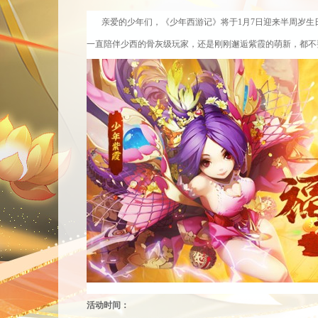
亲爱的少年们，
《少年西游记》将于
1月7日迎来半周岁
一直陪伴少西的骨灰级玩家，还是刚刚邂逅紫霞的萌新，都不
活动时间：