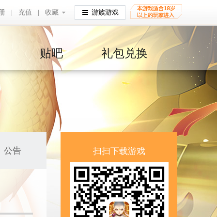
册
|
充值
|
收藏
收藏
游族游戏
贴吧
礼包兑换
公告
扫扫下载游戏