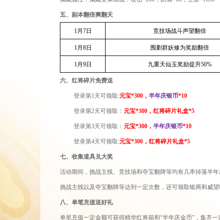
五、副本翻倍爽翻天
1月7日
竞技场战斗声望翻倍
1月8日
围剿群妖修为奖励翻倍
1月9日
九重天仙玉奖励提升50%
六、红将碎片免费送
登
录
第
1天可领取
:
元宝
*300，
半年庆银币
*10
登
录
第
2天可领取
：
元宝
*300，红将碎片礼盒*5
登
录
第
3天可领取
：
元宝
*300，
半年庆银币
*10
登
录
第
4
天可领取
:
元宝
*300，红将碎片礼盒*5
七、收集道具兑大奖
活动期间，挑战主线、竞技场和夺宝翻牌等均有几率掉落半年
挑战主线以及夺宝翻牌等达到一定次数，还可领取银两和威望
八、单笔充值送好礼
单笔充值一定金额可获得精华红将箱和
“半年庆金币”，集齐