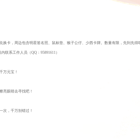
兑换卡，
周边包含明星签名照、
鼠标垫、
猴子公仔、少西卡牌。
数量有限，先到先得
日内联系工作人员
（
QQ：95891611
）
千万元宝！
擦亮眼睛去寻找吧！
一次，千万别错过！