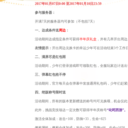
2017年01
月
07
日
0:00
至
2017年01
月
10
日
23:59
参与服务器：
开满
7天的服务器均可参加
（不包括
7天）
一、
达成条件送
周边
：
活动期间达成
指定
条件可获得
半年庆礼盒
，
并
有几率开出周边
友情提示：
开出周边兑换卡的幸运少年可在
活动结束
3个工作
二
、
满屏尽是红包雨
活动期间
，少年们
登
录
游戏
即
可领取红包
，全服玩家总计送出
三、
弹幕红包抢不停
活动期间
，官方每天会在弹幕中发放
通用
礼包码，少年们赶紧
四、绝版称号限时送
活动期间，所有的版本更新赠送的称号均可兑换哦，机会仅此
此外，挑战竞技场达一定次数可获得半年庆称号
“叱咤西游”。
激活全体加成：攻击
+100，防御+33，生命+825
佩戴属性：佩戴全体加成：攻击
+200，防御+66，生命+1650