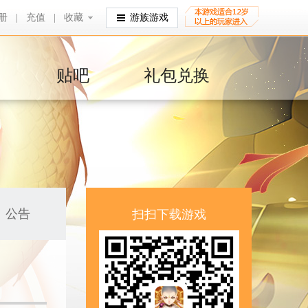
册
|
充值
|
收藏
收藏
游族游戏
贴吧
礼包兑换
公告
扫扫下载游戏