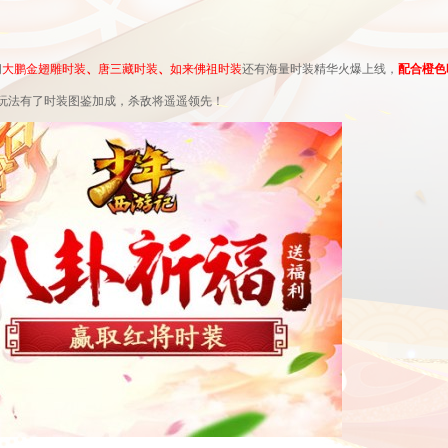
间
大鹏金翅雕时装
、
唐三藏时装
、
如来佛祖时装
还有海量时装精华火爆上线，
配合橙色
P玩法有了时装图鉴加成，杀敌将遥遥领先！