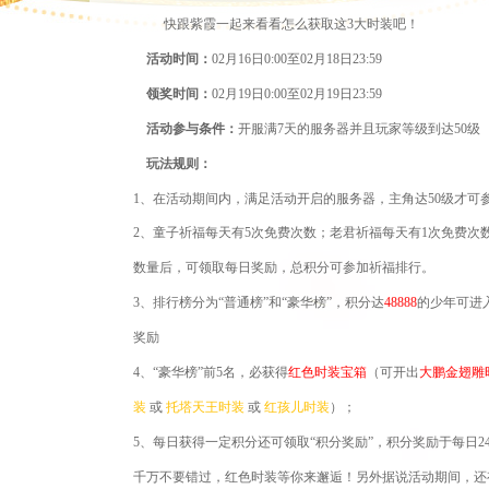
快跟紫霞一起来看看怎么获取这
3大时装吧！
活动时间：
0
2
月
16
日
0:00至0
2
月
18
日
23:59
领奖时间：
0
2
月
19
日
0:00至0
2
月
19
日
23:59
活动参与条件：
开服满
7天的服务器并且玩家等级到达50级
玩法规则：
1、在活动期间内，满足活动开启的服务器，主角达50级才可
2、童子祈福每天有5次免费次数；老君祈福每天有1次免费
数量后，可领取每日奖励，总积分可参加祈福排行。
3、排行榜分为“普通榜”和“豪华榜”，积分达
48888
的少年可进
奖励
4、“豪华榜”前5名，必获得
红色时装宝箱
（可开出
大鹏金翅雕
装
或
托塔天王时装
或
红孩儿时装
）；
5、每日获得一定积分还可领取“积分奖励”，积分奖励于每日2
千万不要错过，红色时装等你来邂逅！
另外据说活动期间，还