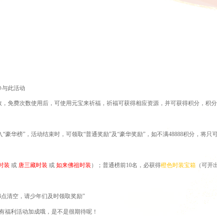
参与此活动
次数，免费次数使用后，可使用元宝来祈福，祈福可获得相应资源，并可获得积分，积
入
“豪华榜”，活动结束时，可领取“普通奖励”及“豪华奖励”，如不满48888积分，将只
时装
或
唐三藏时装
或
如来佛祖时装
）；普通榜前
10名，必获得
橙色时装宝箱
（可开
4点清空，请少年们及时领取奖励”
有福利活动加成哦，是不是很期待呢！