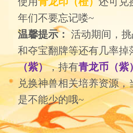
使用
青龙印（橙）
还可兑
年们不要忘记喽
~
温馨提示：
活动期间，挑
和夺宝翻牌等还有几率掉
（紫）
，持
有
青龙币
（紫
兑换神兽相关培养资源，
是不能少的哦
~