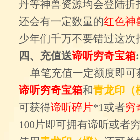
丹等神兽资源均会登陆折
还会有一定数量的
红色神
少年们千万不要错过这次
四、
充值送
谛听穷奇宝箱
:
单笔充值一定额度即可
谛听穷奇宝箱
和
青龙印（
可获得
谛听碎片
*1或者
穷
100片
即可拥有谛听或者