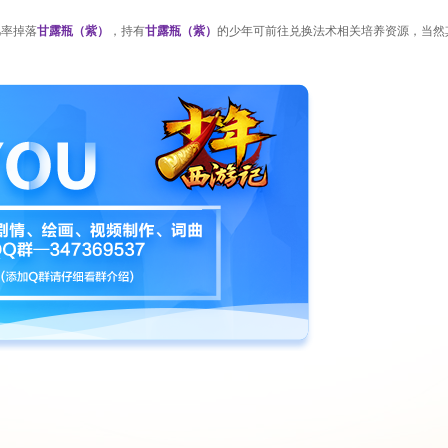
几率掉落
甘露瓶
（紫）
，持
有
甘露瓶
（紫）
的少
年可前往兑换法术相关培养资源，当然