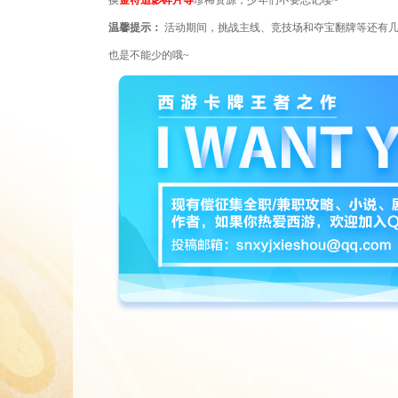
换
金符追影碎片等
珍稀资源，少年们不要忘记喽
~
温馨提示：
活动期间，挑战主线、竞技场和夺宝翻牌等还有
也是不能少的哦
~