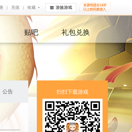
册
|
充值
|
收藏
收藏
游族游戏
贴吧
礼包兑换
公告
扫扫下载游戏