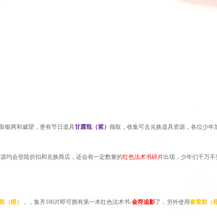
取银两和威望，更有节日道具
甘露瓶
（紫）
领取，收集可去兑换道具资源，各位少年
资源均会登陆折扣和兑换商店，还会有一定数量的
红色法术书碎片
出现，少年们千万不
鼓（橙）
，
，集齐
100片
即可拥有第一本红色法术书
-
金符追影
了，另外使用
春雷鼓（