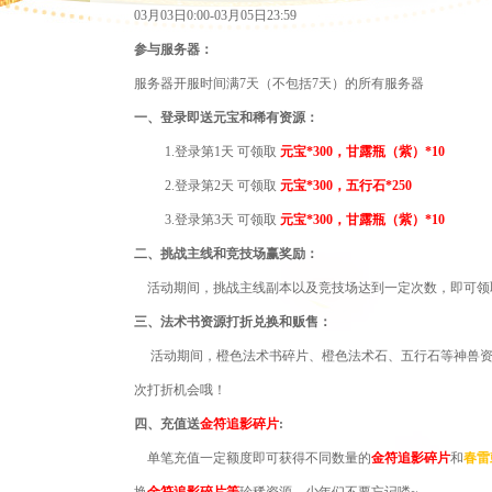
03月03日0:00-03月05日23:59
参与服务器：
服务器开服时间满
7天（不包括7天）的所有服务器
一、登
录
即送
元宝和稀有资源：
1.登
录
第
1天 可领取
元宝
*300，甘露瓶
（紫）
*10
2.登
录
第
2天 可领取
元宝
*300，五行石*
250
3.登
录
第
3天 可领取
元宝
*300，甘露瓶
（紫）
*10
二、
挑战
主线
和竞技场赢奖励：
活动期间，挑战主线副本以及竞技场达到一定次数，即可领
三、
法术书资源打折兑换和贩售：
活动期间，橙色法术书碎片、橙色法术石、五行石等神兽
次打折机会哦！
四、
充值送
金符追影碎片
:
单笔充值一定额度即可获得不同数量的
金符追影碎片
和
春雷