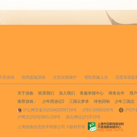
不良游戏
拒绝盗版游戏
注意自我保护
谨防受骗上当
适度游戏益
关于游族
联系我们
加入我们
客服举报中心
商务合作
用
推荐游戏：
少年西游记2
三国云梦录
绯色回响
少年三国志
沪公网安备31010402000718号
沪B2-20090105号
沪ICP
沪网文[2024]3901-234号
新出网证(沪)字33号
上海游族信息技术有限公司 ©版权所有