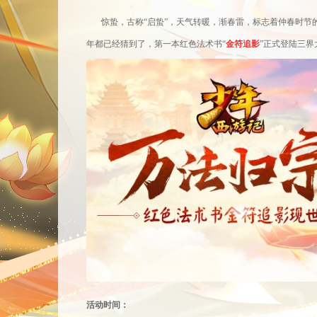
惊蛰，古称
“启蛰”，天气转暖，渐
春雷
，标志着仲春时节
年都已经猜到了，第一本红色法术书
“
金符追影
”正式登陆三
活动时间：