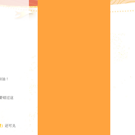
加油！
要错过这
橙）
还可兑