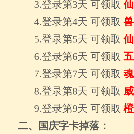
3.登
录第
3天 可领取
仙
4.登
录第
4
天
可领取
兽
5.登
录第
5
天
可领取
仙
6.登
录第
6
天
可领取
五
7.登
录第
7
天
可领取
魂
8.登
录第
8
天
可领取
威
9.登
录第
9
天
可领取
橙
二、
国庆字卡掉落：