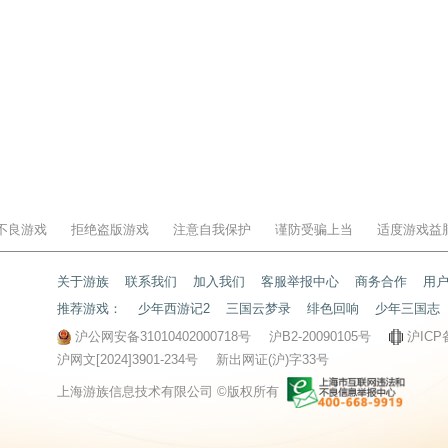
不良游戏
拒绝盗版游戏
注意自我保护
谨防受骗上当
适度游戏益
关于游族
联系我们
加入我们
客服举报中心
商务合作
用
推荐游戏：
少年西游记2
三国云梦录
绯色回响
少年三国志
沪公网安备31010402000718号
沪B2-20090105号
沪ICP
沪网文[2024]3901-234号
新出网证(沪)字33号
上海游族信息技术有限公司 ©版权所有