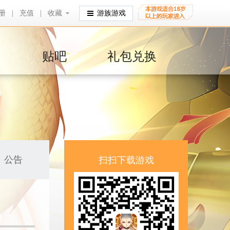
册
|
充值
|
收藏
收藏
游族游戏
贴吧
礼包兑换
公告
扫扫下载游戏