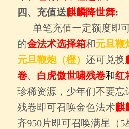
四、充值送
麒麟降世舞
:
单笔充值一定额度即
的
金法术选择箱
和
元旦鞭
元旦鞭炮（橙）
还可兑换
卷
、
白虎傲世啸残卷
和
红
珍稀资源，少年们不要忘记
残卷即可召唤金色法术
麒
齐950片即可召唤满星（