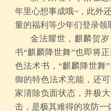
年里心想事成哦~，此外
量的福利等少年们登录领
金法耀世，麒麟贺岁
书“麒麟降世舞”
也即将
正
色法术书，“麒麟降世舞
御的特色法术充能，还
可
家
清除负面状态，
并
极大
击
，是极其难得的攻防一