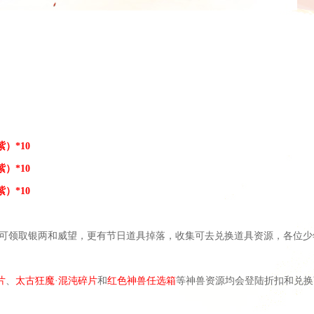
紫）
*10
紫）
*10
紫）
*10
可领取银两和威望，更有节日道具掉落，收集可去兑换道具资源，各位少
片
、
太古狂魔
·混沌碎片
和
红色神兽任选箱
等神兽资源均会登陆折扣和兑换