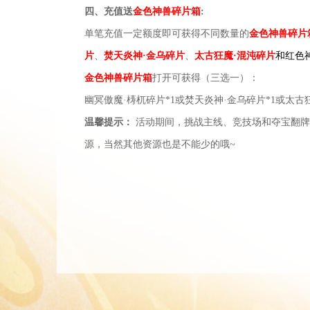
四、
充值送
金色神兽碎片箱
:
单笔充值一定额度即可获得不同数量的
金色神兽碎片
片
、
焚天炎神
·金乌碎片
、
太古狂魔
·混沌碎片
和红色
金色神兽碎片箱
打开可获得（三选一）：
幽冥傲魔
·梼杌碎片*1或焚天炎神·金乌碎片*1或太古
温馨提示：
活动期间，挑战主线、竞技场和夺宝翻牌
源，当然其他资源也是不能少的哦
~