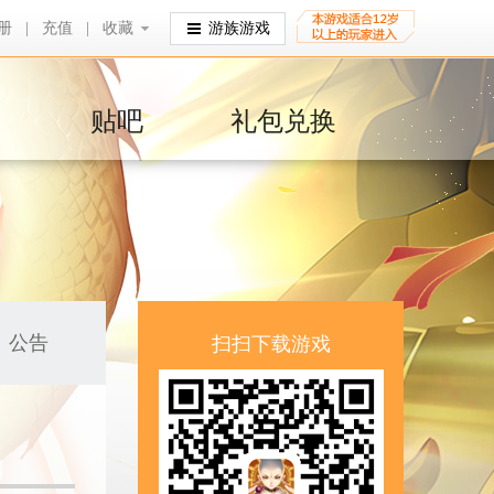
册
|
充值
|
收藏
收藏
游族游戏
贴吧
礼包兑换
公告
扫扫下载游戏