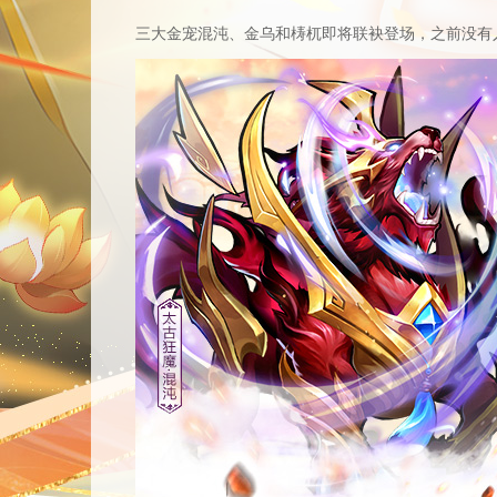
三大金宠混沌、金乌和梼杌即将联袂登场，之前没有