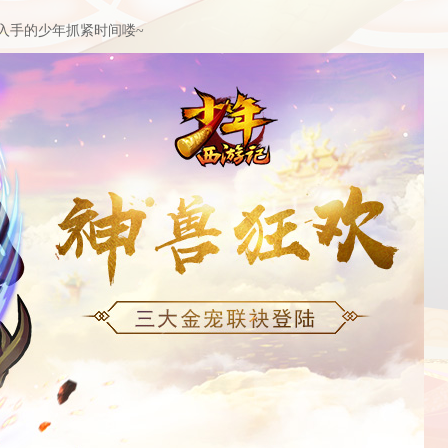
入手的少年抓紧时间喽
~