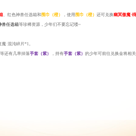
箱
、
红色神兽任选箱和
围巾（橙）
，
使用
围巾（橙）
还可兑换
幽冥傲魔
·
神兽任选箱
等珍稀资源，少年们不要忘记喽
~
狂魔·混沌碎片*1。
等还有几率掉落
手套（紫）
，持
有
手套（紫）
的少
年可前往兑换金将相关