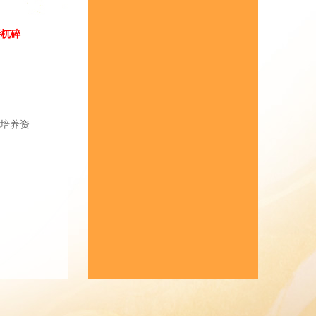
梼杌碎
培养资