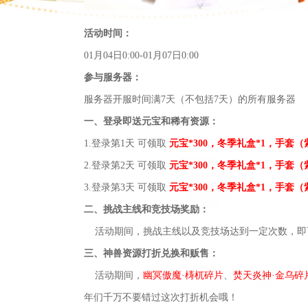
活动时间：
01月04日0:00-01月07日0:00
参与服务器：
服务器开服时间满
7天（不包括7天）的所有服务器
一、登
录
即送
元宝和稀有资源：
1.登
录
第
1天 可领取
元宝
*300，冬季礼盒
*1，
手套（
2.登
录
第
2天 可领取
元宝
*300，冬季礼盒
*1，
手套（
3.登
录
第
3天 可领取
元宝
*300，冬季礼盒
*1，
手套（
二、
挑战主线和竞技场奖励：
活动期间，挑战主线以及竞技场达到一定次数，即
三、神兽资源打折兑换和贩售：
活动期间，
幽冥傲魔
·梼杌碎片
、
焚天炎神
·金乌碎
年们千万不要错过这次打折机会哦！