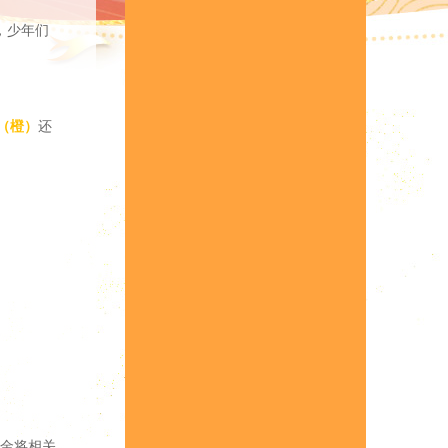
，少年们
（橙）
还
金将相关