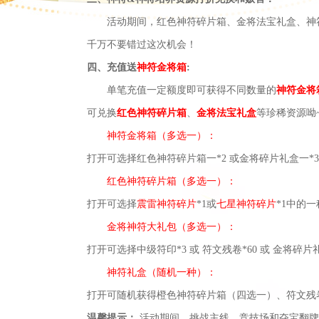
活动期间，红色神符碎片箱、金将法宝礼盒、神
千万不要错过这次机会！
四、
充值送
神符金将箱
:
单笔充值一定额度即可获得不同数量的
神符金将
可兑换
红色神符碎片箱
、
金将法宝礼盒
等珍稀资源呦
神符金将箱（多选一）：
打开可选择红色神符碎片箱一
*2 或金将碎片礼盒一*
红色神符碎片箱（多选一）：
打开可选择
震雷神符碎片
*1或
七星神符碎片
*1中的一
金将神符大礼包（多选一）：
打开可选择中级符印
*3 或 符文残卷*60 或 金将碎
神符礼盒（随机一种）：
打开可随机获得橙色神符碎片箱（四选一）、符文残
温馨提示：
活动期间，挑战主线、竞技场和夺宝翻牌