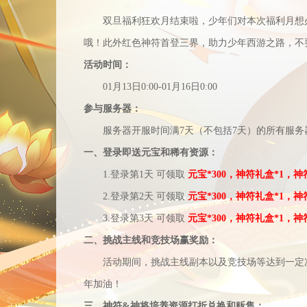
双旦福利狂欢月结束啦，少年们对本次福利月想
哦！
此外红色神符首登三界，助力少年西游之路，不
活动时间：
01月13日0:00-01月16日0:00
参与服务器：
服务器开服时间满
7天（不包括7天）的所有服务
一、登
录
即送
元宝和稀有资源：
1.登
录
第
1天 可领取
元宝
*300，
神符礼盒
*1，
神
2.登
录
第
2天 可领取
元宝
*300，
神符礼盒
*1，
神
3.登
录
第
3天 可领取
元宝
*300，
神符礼盒
*1，
神
二、
挑战主线和竞技场赢奖励：
活动期间，挑战主线副本以及竞技场等达到一定
年加油！
三、神符
&神将
培养资源打折兑换和贩售：