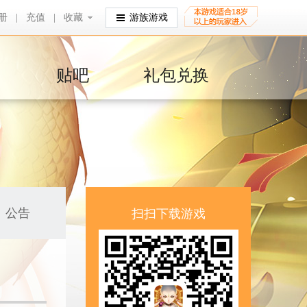
册
|
充值
|
收藏
收藏
游族游戏
贴吧
礼包兑换
公告
扫扫下载游戏