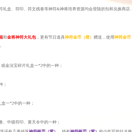
符礼盒、符
印、符文残卷等神符
&神将培养资源均会登陆折扣和兑换商店
箱
和
金将神符大礼包
，
更
有节日道具
神符金币（橙）
赠送
，使用
神符金币
~
3 或金法宝碎片礼盒一*2中的一种；
种；
片礼盒一*2中的一种；
卷、中级符印、黄天令中的一种；
等还有几率掉落
神符银币（紫）
，持
有
神符银币（紫）
的少
年可前往兑换