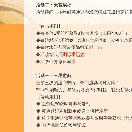
活动二：天官赐福
活动期间，少年们可通过游戏充值或完成指定任
【参与规则】
◆每充值1元即可获取1枚求运签（上限4000个）
◆每消耗1个求运签，增加1点求运值（所有礼包
◆每次求运都可获得随机奖励一份
◆活动结束后
删除求运签
◆活跃任务每日重置
活动三：三界游商
云游三界的游商来啦，热门道具限时抢购！
罒ω罒 刷精力丹与体力丹的大好时机，轻松获得
【活动规则】
◆ 主角达50级时可参与活动
◆ 可通过消耗刷新令或道具进行刷新
◆ 通天币通过元宝兑换或参与限时活动获取（使用元
◆ 内含海量低价实用资源