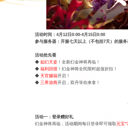
活动时间：4月12日0:00-4月15日0:00
参与服务器：开服七天以上（不包括7天）的服务
活动抢先看
◆
如幻天姿
！全新幻金神将再临！
◆
福利回馈
！幻金神将全民限时超值折扣！
◆
天官赐福
开启！
◆
三界游商
开启，双丹等你来拿！
活动一：
登录赠好礼
幻金神将再临，
活动期间
每日登录即可领取
元宝*