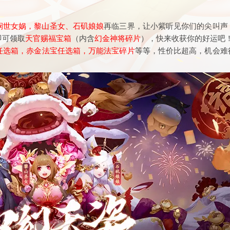
悯世女娲，黎山圣女、石矶娘娘
再临三界，让小紫听见你们的尖叫声
即可领取
天官赐福宝箱
（内含
幻金神将碎片
），快来收获你的好运吧
任选箱，赤金法宝任选箱，万能法宝碎片
等等
，性价比超高，机会难