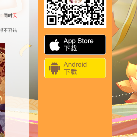
！同时
天
！
得不容错