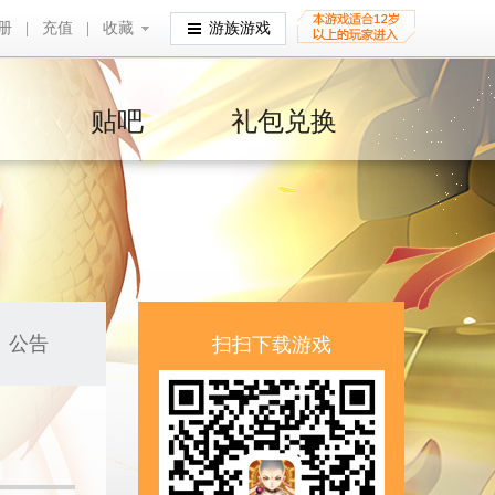
册
|
充值
|
收藏
收藏
游族游戏
贴吧
礼包兑换
公告
扫扫下载游戏