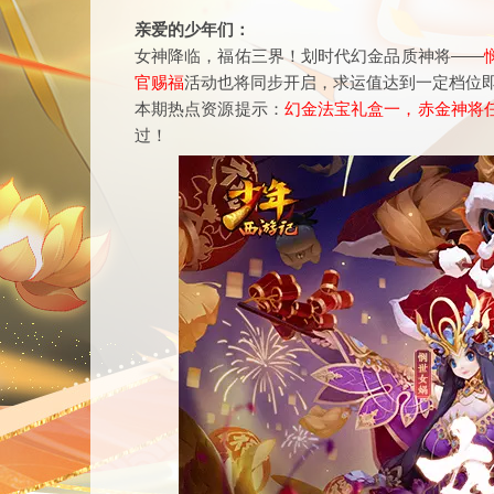
亲爱的少年们：
女神降临，福佑三界！划时代幻金品质神将——
官赐福
活动也将同步开启，求运值达到一定档位
本期热点资源提示：
幻金法宝礼盒一，赤金神将
过！