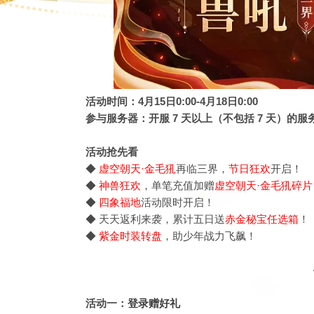
活动时间：4月15日0:00-4月18日0:00
参与服务器：开服 7 天以上（不包括 7 天）的服
活动抢先看
◆
虚空朝天·金毛犼
再临
三界，
节日狂欢
开启
！
◆
神兽狂欢
，单笔充值加赠
虚空朝天·金毛犼碎片
◆
四象福地
活动限时开启！
◆ 天天返利来袭，累计五日送
赤金秘宝任选箱
！
◆
紫金时装转盘
，助少年战力飞飙！
活动一：
登录赠好礼