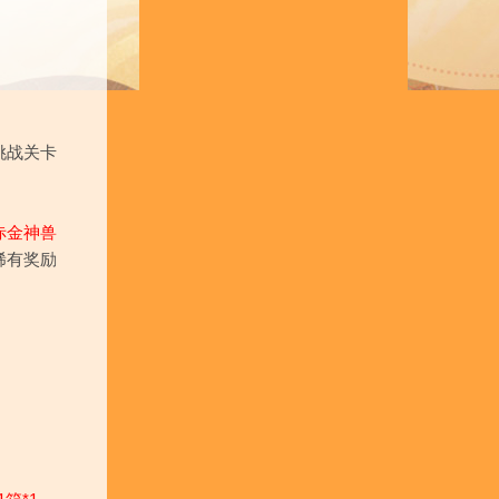
挑战关卡
赤金神兽
稀有奖励