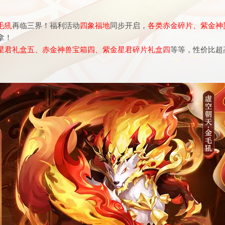
毛犼
再临三界
！
福
利
活动
四象福地
同步开启，
各类赤
金碎片
、紫金
神
拿
！
星君礼盒五
、赤金神
兽
宝箱
四
、紫金
星君碎片
礼盒
四
等等，性价比超