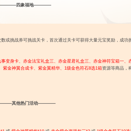
————四象福地————
次数或挑战券可挑战关卡，首次通过关卡可获得大量元宝奖励，成功
执事变身卡
、
赤金法宝礼盒三
、
赤金星君礼盒三
、
赤金神符宝箱一
、
、
紫金神翼合成卡
、
紫金翼精华
、
1级金色符石8选1箱
资源等商品，
———其他热门活动————