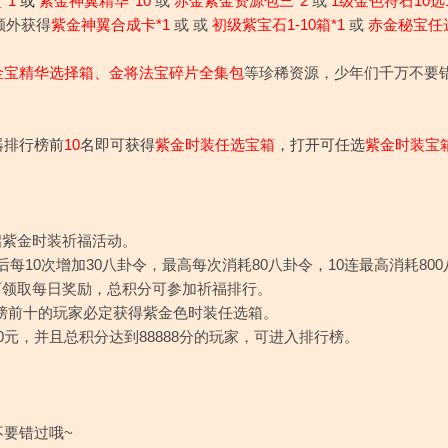
*1
或
紫金神翼精华*10
或
赤金紫金资源包三*2
或
1级金色符石10选1
额外获得
紫金神翼合成卡*1
或
或
初级紫宝石1-10箱*1
或
赤金秘宝任选
金宝精华选择箱、金将法宝碎片全集包
等珍稀资源，少年们千万不要
器排行榜前
10
名即可获得
紫金时装任选宝箱
，打开可任选
紫金时装宝
启紫金时装祈福活动。
后每10次增加30八卦令，最高每次消耗80八卦令，10连最高消耗80
值可领取每日奖励，总积分可参加祈福排行。
榜前十的玩家必定获得紫金色时装任选箱。
00元，并且总积分达到88888分的玩家，可进入排行榜。
要错过哦~