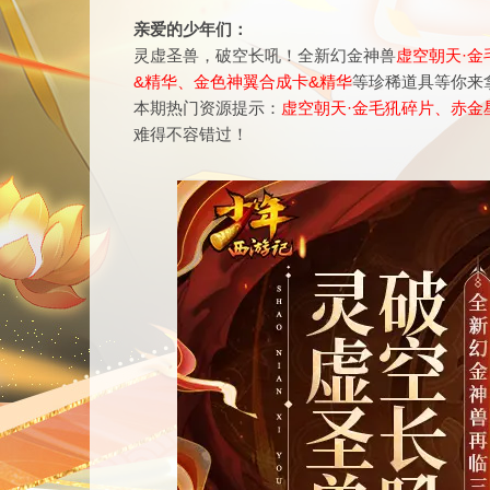
亲爱的少年们：
灵虚圣兽，破空长吼！全新幻金神兽
虚空朝天·金
&精华、金色神翼合成卡&精华
等珍稀道具等你
来
本期热门资源提示：
虚空朝天·金毛犼碎片、赤金
难得不容错过！