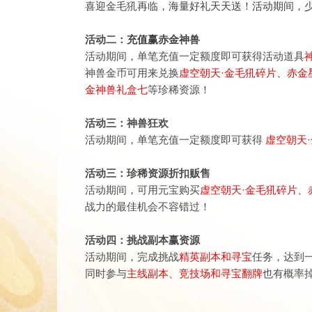
喜迎
金毛犼
再临，海量好礼天天送！活动期间，
活动二：
充值赢赤金神兽
活动期间，单笔充值一定额度即可获得活动道具
神兽金币可用来兑换
虚空朝天·金毛犼碎片
、
赤金
金神兽礼盒七
等珍稀资源！
活动三：神兽狂欢
活动期间，单笔充值一定额度即可获得
虚空朝天
活动三：珍稀资源折扣贩售
活动期间，可用元宝购买
虚空朝天·金毛犼碎片、
战力的最佳机会不容错过！
活动四：挑战副本赢资源
活动期间，完成挑战
精英副本和寻宝
任务，达到
同时参与
主线副本、竞技场和寻宝翻牌
也有概率