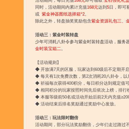
活动期间，每日充值
168元
即可领取
宝石强化礼盒
同时，活动期间内累计充值
168元
达到
5
日，即可
或
紫金神器图纸选择箱*2
。
除此之外，转盘抽奖奖励包含
紫金资源礼包三、
活动三：紫金时装转盘
少年可消耗八卦令参与紫金时装转盘活动，服务
金时装宝箱二
。
【活动规则】
◆
开放满7天的区服，玩家达到60级后不定期开
◆ 每天有1次免费次数，第2次消耗20八卦令，以
◆ 祈福每次获得400积分，每日积分达到规定
◆ 相同积分的玩家按照时间先后依次上榜，排行
◆ 本服等级前50名或活动开始后前2天内充值≥2
◆ 活动结束后排名奖励通过奖励中心发放。
活动三：玩法限时翻倍
活动期间，部分玩法奖励翻倍，少年们走过路过不