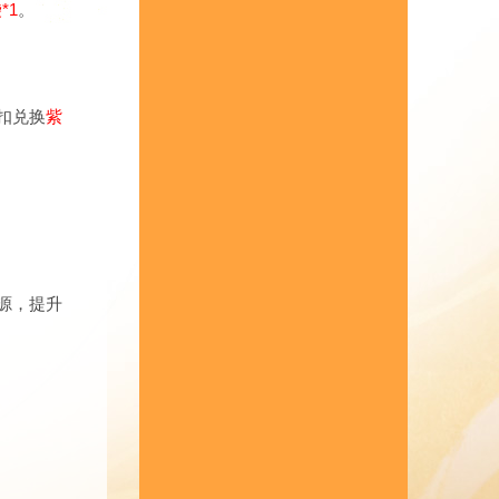
*1
。
扣兑换
紫
源，提升