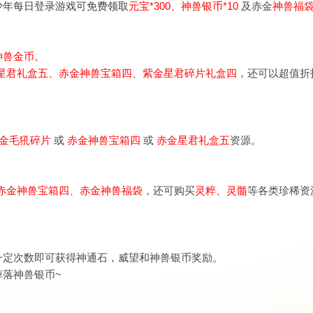
少年每日登录游戏可免费领取
元宝*300、神兽银币*10
及赤金
神兽福袋
神兽金币。
星君礼盒五
、
赤金神兽宝箱四、紫金星君碎片礼盒四
，还可以超值折
·金毛犼碎片
或
赤金神兽宝箱四
或
赤金星君礼盒五
资源。
赤金神兽宝箱四、赤金神兽福袋
，还可购买
灵粹、灵髓
等各类珍稀资
一定次数即可获得神通石，威望和神兽银币奖励。
掉落神兽银币~