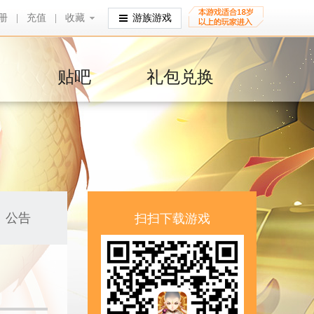
册
|
充值
|
收藏
收藏
游族游戏
贴吧
礼包兑换
公告
扫扫下载游戏