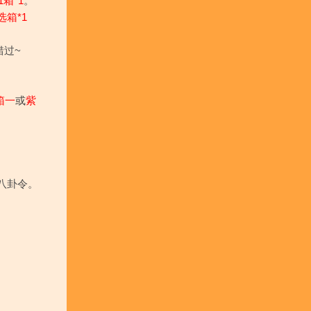
箱*1
。
箱*1
错过~
箱一
或
紫
0八卦令。