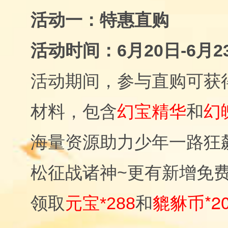
活动一：特惠直购
活动时间：6月20日-6月23
参与直购可获
活动期间，
材料，包含
幻宝精华
和
幻
海量资源助力少年一路狂
松征战诸神~更有新增免
貔貅币*2
领取
元宝*288
和