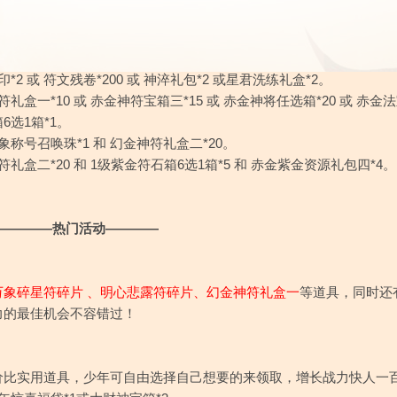
2 或 符文残卷*200 或 神淬礼包*2 或星君洗练礼盒*2。
符礼盒一
*10 或
赤金神符宝箱三
*15 或
赤金神将任选箱
*20 或
赤金法
6选1箱*1。
象称号召唤珠*1
和
幻金神符礼盒二*20。
符礼盒二
*20 和
1级紫金符石箱6选1箱
*5 和
赤金紫金资源礼包四
*4。
————热门活动————
万象碎星符碎片
、
明心悲露符碎片
、
幻金神符礼盒一
等道具，同时还
力的最佳机会不容错过！
价比实用道具，少年可自由选择自己想要的来领取，增长战力快人一百