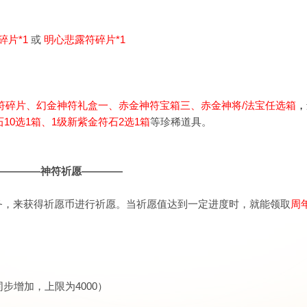
碎片*1
或
明心悲露符
碎片*1
！
符碎片
、
幻金神符礼盒一、
赤金神符宝箱三、
赤金神将/法宝任选箱
，
10选1箱、
1级新紫金符石2选1箱
等珍稀道具。
————神符祈愿————
务，来获得祈愿币进行祈愿。当祈愿值达到一定进度时，就能领取
周
步增加，上限为4000）