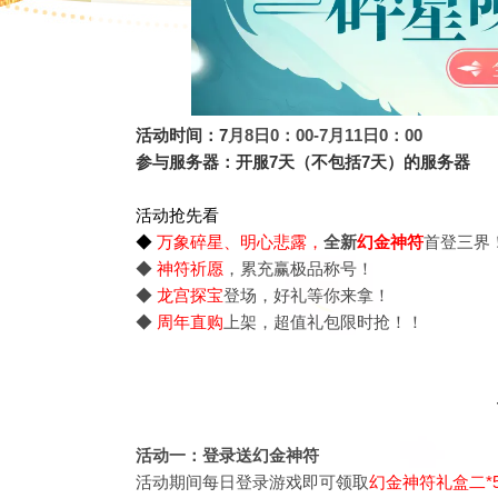
活动时间：7
月8日0：00-7月11日0：00
参与服务器：开服7天（不包括7天）的服务器
活动抢先看
◆
万象碎星
、
明心悲露
，
全新
幻金神符
首登三界
◆
神符祈愿
，累充赢极品称号！
◆
龙宫探宝
登场，好礼等你来拿！
◆
周年直购
上架，超值礼包限时抢！！
活动一：登录送幻金神符
活动期间每日登录游戏即可领取
幻金神符礼盒二*