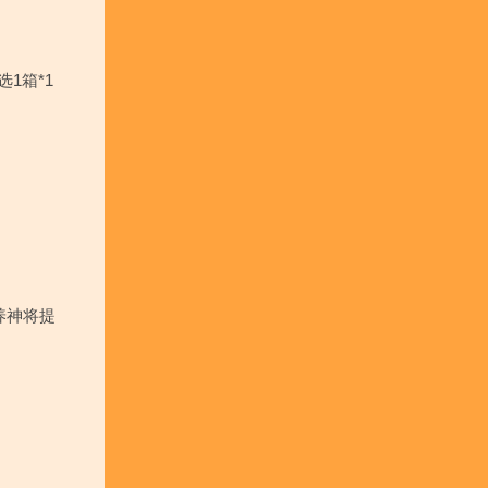
选1箱*1
养神将提