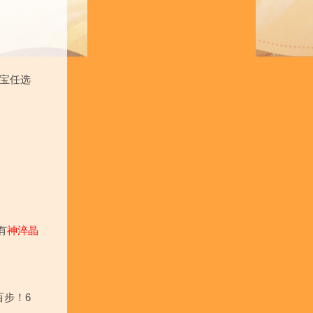
宝任选
有
神淬晶
步！6