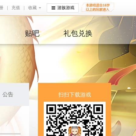
册
|
充值
|
收藏
收藏
游族游戏
贴吧
礼包兑换
公告
扫扫下载游戏