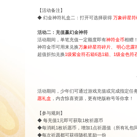
【活动备注】
◆
幻金神符礼盒二：打开可选择获得
万象碎星符
活动二：充值赢幻金神符
活动期间，单笔充值一定额度即有
神符金币
相赠
神符金币可用来兑换
万象碎星符碎片
、
明心悲露
超值折扣兑换
1级紫金符石箱6选1箱、1级金色符石
活动期间，少年们可通过游戏充值或完成指定任
愿礼盒
，内含惊喜资源，更有绝版称号等你拿！
【参与规则】
◆ 每充值1元即可获取1枚祈愿币
◆每消耗1枚祈愿币，增加1点祈愿值（所有礼包同
◆每次祈愿都可获得随机奖励一份