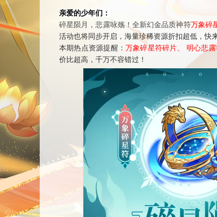
亲爱的少年们：
碎星陨月，悲露咏殇！全新幻金品质神符
万象碎
活动也将同步开启，海量珍稀资源折扣超低，快
本期热点资源提醒：
万象碎星符碎片、 明心悲
价比超高，千万不容错过！