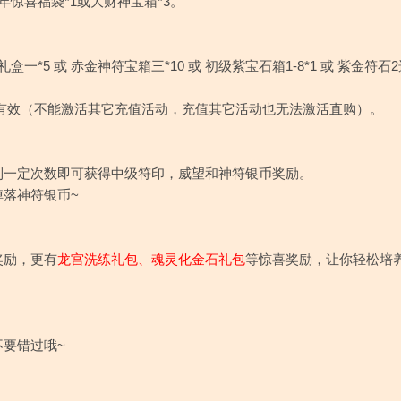
年惊喜福袋*1或大财神宝箱*3。
5 或 赤金神符宝箱三*10 或 初级紫宝石箱1-8*1 或 紫金符石2
有效（不能激活其它充值活动，充值其它活动也无法激活直购）。
到一定次数即可获得中级符印，威望和神符银币奖励。
掉落神符银币~
奖励，更有
龙宫洗练礼包、魂灵化金石礼包
等惊喜奖励，让你轻松培
要错过哦~