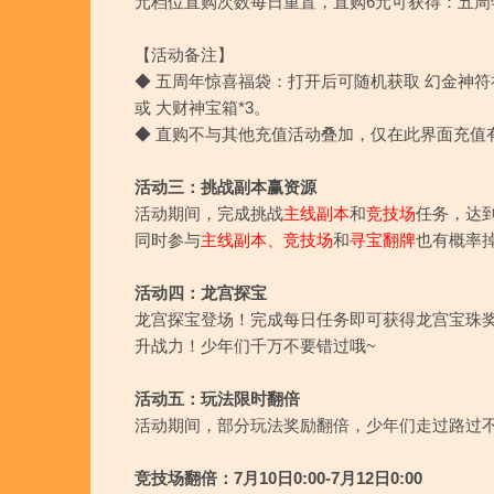
元档位直购次数每日重置，直购6元可获得：
五周
【活动备注】
◆
五周年惊喜福袋：打开后可随机获取 幻金神符礼盒一*
或 大财神宝箱*3。
◆ 直购不与其他充值活动叠加，仅在此界面充值
活动三：挑战副本赢资源
活动期间，完成挑战
主线副本
和
竞技场
任务，达
​同时参与
主线副本、竞技场
和
寻宝翻牌
也有概率
活动四：龙宫探宝
龙宫探宝登场！完成每日任务即可获得龙宫宝珠
升战力！少年们千万不要错过哦~
活动五：玩法限时翻倍
活动期间，部分玩法奖励翻倍，少年们走过路过不
竞技场翻倍：7月10日0:00-7月12日0:00