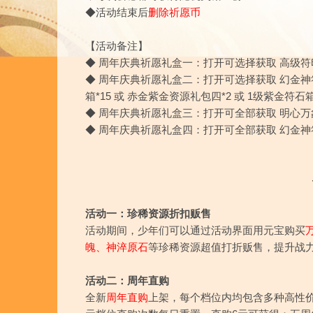
◆活动结束后
删除祈愿币
【活动备注】
◆
周年庆典祈愿礼盒一
：打开可选择获取 高级符印*
◆
周年庆典祈愿礼盒二
：打开可选择获取
幻金神
箱
*15 或
赤金紫金资源礼包四*2 或 1级紫金符石箱
◆
周年庆典祈愿礼盒三
：打开可全部获取
明心万
◆
周年庆典祈愿礼盒四
：打开可全部获取
幻金神
活动一：珍稀资源折扣贩售
活动期间，少年们可以通过活动界面用元宝购买
魄
、
神淬原石
等珍稀资源超值打折贩售，提升战
活动二：周年直购
全新
周年直购
上架，每个档位内均包含多种高性