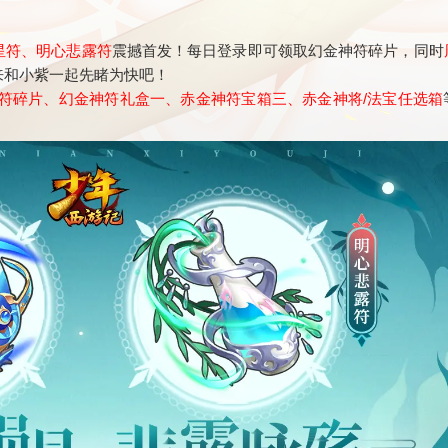
星符、明心悲露符
震撼首发！每日登录即可领取幻金神符碎片，同时
来和小紫一起先睹为快吧！
露符碎片、幻金神符礼盒一、赤金神符宝箱三、赤金神将/法宝任选箱