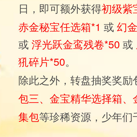
初级紫宝
日，即可额外获得
赤金秘宝任选箱*1
或
幻金
或
浮光跃金鸾残卷*50
或
犼碎片*50
。
除此之外，转盘抽奖奖励
包三、金宝精华选择箱、
集包
等珍稀资源，少年们