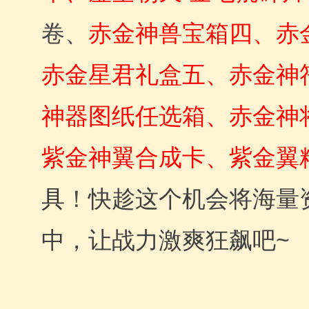
卷、
赤金神兽宝箱四
赤
、
赤金星君礼盒五
赤金神
、
神器图纸任选箱、
赤金神
紫金神翼合成卡、紫金翼
具
！
快趁这个机会将海量
中，让战力激爽狂飙吧~