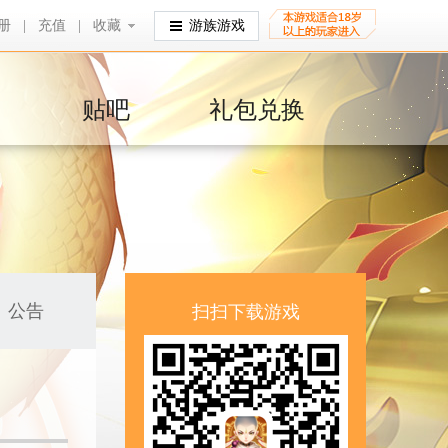
册
|
充值
|
收藏
收藏
游族游戏
贴吧
礼包兑换
公告
扫扫下载游戏