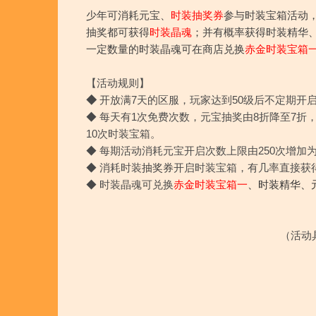
少年可消耗元宝、
时装抽奖券
参与时装宝箱活动
抽奖都可获得
时装晶魂
；并有概率获得时装精华
一定数量的时装晶魂可在商店兑换
赤金时装宝箱
【活动规则】
◆
开放满7天的区服，玩家达到50级后不定期开
◆ 每天有1次免费次数，元宝抽奖由8折降至7折
10次时装宝箱。
◆ 每期活动消耗元宝开启次数上限由250次增加
◆ 消耗时装
抽奖券
开启时装宝箱，有几率直接获
◆ 时装晶魂可兑换
赤金时装宝箱一
、时装精华、
（活动