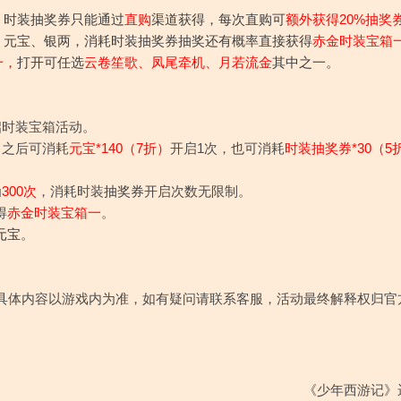
，时装抽奖券只能通过
直购
渠道获得，每次直购可
额外获得20%抽奖
、元宝、银两，消耗时装抽奖券抽奖还有概率直接获得
赤金时装宝箱
一，
打开可任选
云卷笙歌、凤尾牵机、月若流金
其中之一。
启时装宝箱活动。
，之后可消耗
元宝*140（7折）
开启1次，也可消耗
时装抽奖券*30（5
为
300次
，消耗时装
抽奖券
开启次数无限制。
得
赤金时装宝箱一
。
元宝
。
具体内容以游戏内为准，如有疑问请联系客服，活动最终解释权归官
《少年西游记》