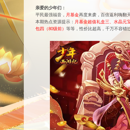
亲爱的少年们：
平民最强福音，
月基金
再度来袭，百倍返利嗨翻
本期热点资源提示：
月基金超值礼盒三、水晶元
包四（80级前）
等等，性价比超高，千万不容错