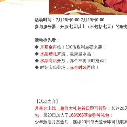
活动时间：7月26日0:00-7月29日0:00
参与服务器：开服七天以上（不包括七天）的服
活动抢先看：
◆
月基金
再临！100倍返利重磅来袭！
◆
水晶赠礼
来袭，赢海量水晶！
◆
水晶商店
开放，赤金神将限时抢购！
◆ 时装宝箱登场，
赤金时装
再临！
【活动内容】
月基金上线，超值大礼包首日即可领取
！长达2
包
，第20日加入了
168/268基金称号礼包
！
少年激活月基金后，连续20日每天登录即可领取