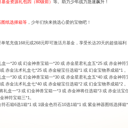
月基金资源礼包四（80级前）
等。助力少年战力急速飙升！
器图纸选择箱
等
，少年们快来挑选心爱的宝物吧！
笔充值168元或268元即可激活月基金，享受长达20天的超值福利
礼盒一
*20 或
幻金神兽宝箱一*20 或 赤金星君礼盒五
*25 或
赤金神符
5 或
赤金法术礼盒七*25 或
赤金秘宝任选箱*1 或
幻金宝物养成箱
*1 
礼盒一
*30 或
幻金神兽宝箱一*30 或 赤金星君礼盒五
*40 或
赤金神符
或 赤金法术礼盒七*40 或
赤金秘宝任选箱*2 或
幻金宝物养成箱
*2 
礼盒一*3 或 幻金神兽宝箱一*3 或 赤金神将任选箱*3 或 赤金法宝任
赤金神符宝箱三*1。
箱6选1箱*1 或 1级金色符石10选1箱*1 或 紫金神器图纸选择箱*1