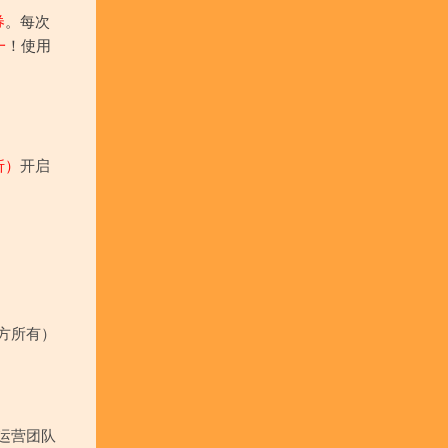
券
。每次
一
！使用
折）
开启
方所有）
运营团队