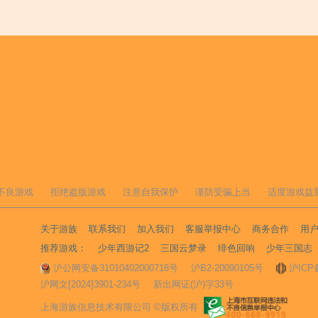
不良游戏
拒绝盗版游戏
注意自我保护
谨防受骗上当
适度游戏益
关于游族
联系我们
加入我们
客服举报中心
商务合作
用
推荐游戏：
少年西游记2
三国云梦录
绯色回响
少年三国志
沪公网安备31010402000718号
沪B2-20090105号
沪ICP
沪网文[2024]3901-234号
新出网证(沪)字33号
上海游族信息技术有限公司 ©版权所有