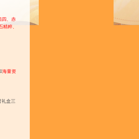
箱四、赤
石精粹、
和
海量资
君礼盒三