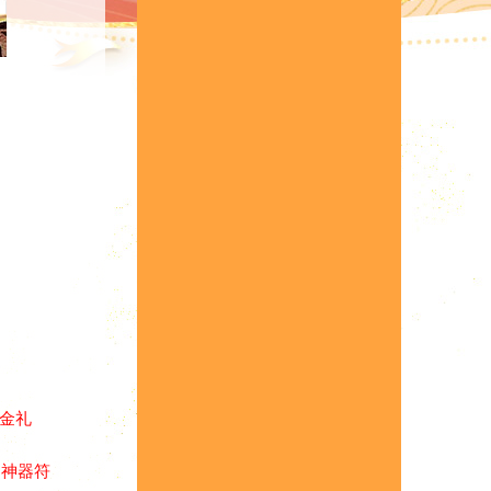
基金礼
、
神器符