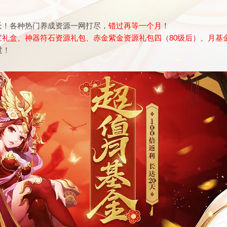
天！各种热门养成资源一网打尽，
错过再等一个月
！
宝礼盒、神器符石资源礼包、赤金紫金资源礼包四（80级后）、月基
过！