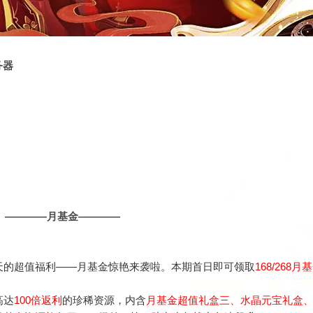
务器
————月基金————
0天的超值福利——月基金惊艳来袭啦。本期首日即可领取
168/268月
高达
100倍返利
的珍稀资源，内含
月基金超值礼盒三
、水晶元宝礼盒