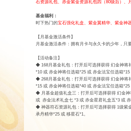
石资源礼包
、赤金紫金资源礼包四（80级后）、
基金福利：
时下热门的
宝石强化礼盒
、紫金翼精华、
紫金神
【月基金激活条件】
月基金激活条件：拥有月卡与永久卡的少年，只要单
【活动备注】
◆ 168月基金礼包：打开后可选择获得
幻金神将
*10 或
赤金神将任选箱
*25 或
赤金法宝任选箱
*1
◆ 268月基金礼包：打开后可选择获得
幻金神将
*15 或
赤金神将任选箱
*40 或
赤金法宝任选箱
*25
◆
月基金超值礼盒三
：
打开后可选择获得 幻金神将
或 赤金法术礼盒七 *3 或 赤金星君礼盒五*3 或 
◆
神器符石资源礼包：打开后可选择获得 1级紫金符石
承丹精华*25 或 移星石*1。