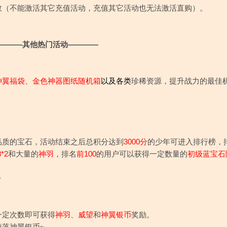
效（不能激活其它充值活动，充值其它活动也无法激活直购）。
———其他热门活动————
神翼福袋
、
金色神器图纸随机箱
以及各类
珍稀资源，提升战力的最佳
品质的宝石，活动结束之后总积分达到
3000分
的少年可进入排行榜，
*2
和大量的
神羽
，排名
前100
的用户可以获得一定数量的
初级蓝宝石
~
一定次数即可获得
神羽、威望
和
神翼银币
奖励。