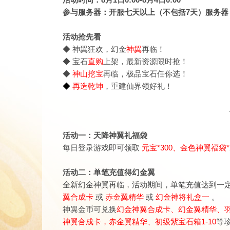
活动时间：8月1日0:00-8月4日0:00
参与服务器：开服七天以上（不包括7天）服务器
活动抢先看
◆ 神翼狂欢，幻金
神翼
再临！
◆ 宝石
直购
上架，最新资源限时抢！
◆
神山挖宝
再临，极品宝石任你选！
◆
再造乾坤
，重建仙界领好礼！
活动一：天降神翼礼福袋
每日登录游戏即可领取
元宝*300、金色神翼福袋*
活动二：单笔充值得幻金翼
全新幻金神翼再临，活动期间，单笔充值达到一
翼合成卡
或
赤金翼精华
或
幻金神将礼盒一
。
神翼金币可兑换
幻金神翼合成卡、幻金翼精华、
神翼合成卡，赤金翼精华、初级紫宝石箱1-10
等