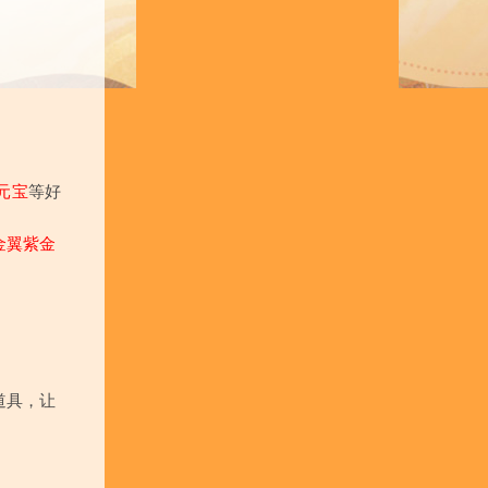
元宝
等好
金翼紫金
道具，让