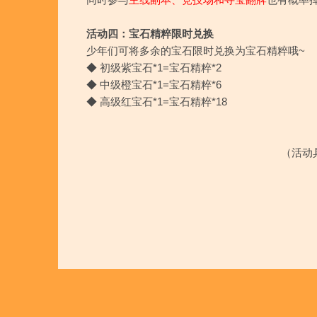
同时参与
主线副本、竞技场和寻宝翻牌
也有概率
活动四：宝石精粹限时兑换
少年们可将多余的宝石限时兑换为宝石精粹哦~
◆ 初级紫宝石*1=宝石精粹*2
◆ 中级橙宝石*1=宝石精粹*6
◆ 高级红宝石*1=宝石精粹*18
（活动