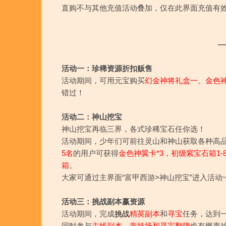
直购不与其他充值活动叠加，仅在此界面充值有
—
活动一：珍稀资源折扣贩售
活动期间，可用元宝购买
幻金神将礼盒一
、
金色
错过！
活动二：神山挖宝
神山挖宝再临三界，各式珍稀宝石任你选！
活动期间，少年们可前往灵山和神山获取各种高
5名
的用户可获得
金色神翼卡*3，初级紫宝石箱1-8
箱
。
大家可通过主界面“富甲西游>神山挖宝”进入活动
活动三：挑战副本赢资源
活动期间，完成
挑战
精英副本
和
寻宝
任务，达到