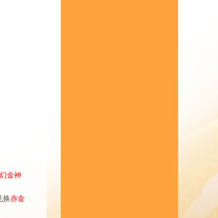
幻金神
兑换
赤金