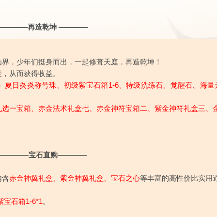
————再造乾坤 ————
仙界，少年们挺身而出，一起修葺天庭，再造乾坤！
度，从而获得收益。
）
夏日炎炎称号珠
、
初级紫宝石箱1-6
、特级洗练石、觉醒石、海量
九选一宝箱、赤金法术礼盒七、赤金神符宝箱二、紫金神符礼盒三、
————宝石直购————
内含
赤金神翼礼盒、紫金神翼礼盒、宝石之心
等丰富的高性价比实用
宝石箱1-6*1
。