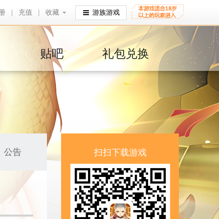
册
|
充值
|
收藏
收藏
游族游戏
贴吧
礼包兑换
公告
扫扫下载游戏