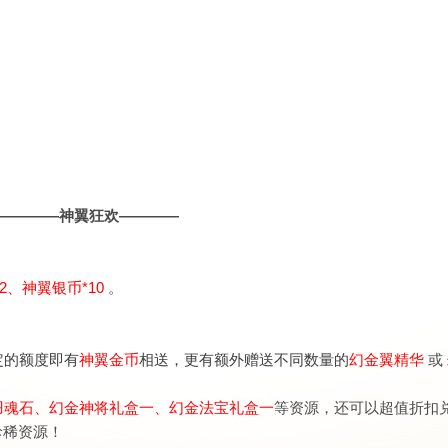
————神翼狂欢————
2、神翼银币*10
。
定的额度即有
神翼金币
相送，更有额外赠送不同数量的
幻金翼精华
或
羽魂石、
幻金神将礼盒一、幻金法宝礼盒一
等资源，还可以超值折扣
珍稀资源！