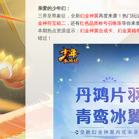
亲爱的少年们：
三界至尊象征，全新
幻金神翼
再度来袭！热门玩
金神符宝箱二
，还有
红色品质称号召唤珠
等你来
本期热点资源提示：
幻金神翼合成卡、幻金翼精
错过！