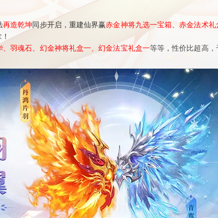
法
再造乾坤
同步开启，重建仙界赢
赤金神将九选一宝箱、赤金法术礼
拿！
华、羽魂石、幻金神将礼盒一、幻金法宝礼盒一
等等，性价比超高，