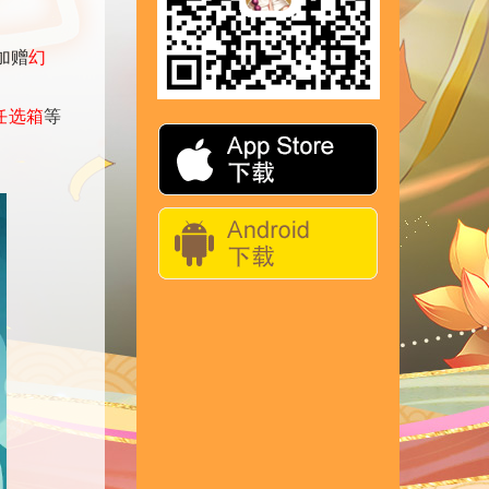
加赠
幻
任选箱
等