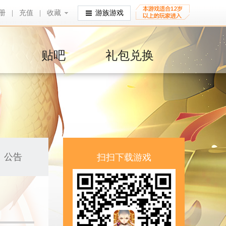
册
|
充值
|
收藏
收藏
游族游戏
贴吧
礼包兑换
公告
扫扫下载游戏
！