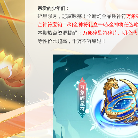
亲爱的少年们：
碎星陨月，悲露咏殇！全新幻金品质神符
万象
金神符宝箱二/幻金神符礼盒一/赤金神将任选
本期热点资源提醒：
万象碎星符碎片、明心悲
等性价比超高，千万不容错过！