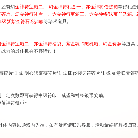
，还有
幻
金神符宝箱二
、
幻金神符礼盒一
、
赤金神将任选箱
等好礼任
符碎片、
幻金神符礼盒一、赤金神符宝箱三、
赤金神将/法宝任选箱
、
1级新紫金符石2选1箱
等珍稀道具。
幻金神符宝箱二
、
赤金神符福袋
、紫金魂卡随机箱、幻金资源
等道具
升战力的最佳机会不容错过！
*1 或 明心悲露符碎片*1 或 阳炎裂天符碎片*1 或 如意归元符碎
到一定次数即可获得中级符印、威望和神符银币奖励。
掉落神符银币~
具体内容以游戏内为准，如有疑问请联系客服，活动最终解释权归官