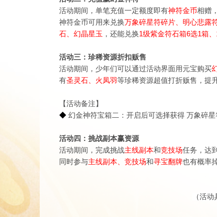
活动期间，单笔充值一定额度即有
神符金币
相赠
神符金币可用来兑换
万象碎星符碎片、明心悲露
石、幻晶星玉
，还能兑换
1级紫金符石箱6选1箱、
活动三：珍稀资源折扣贩售
活动期间，少年们可以通过活动界面用元宝购买
有
圣灵石、火凤羽
等珍稀资源超值打折贩售，提
【活动备注】
◆
幻金神符宝箱二：开启后可选择获得 万象碎星符碎片
活动四：挑战副本赢资源
活动期间，完成挑战
主线副本
和
竞技场
任务，达
​同时参与
主线副本、竞技场
和
寻宝翻牌
也有概率
（活动