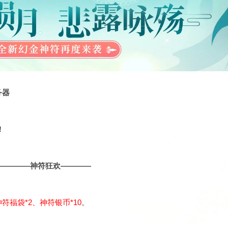
务器
！
————神符狂欢————
神符福袋*2、神符银币*10
。