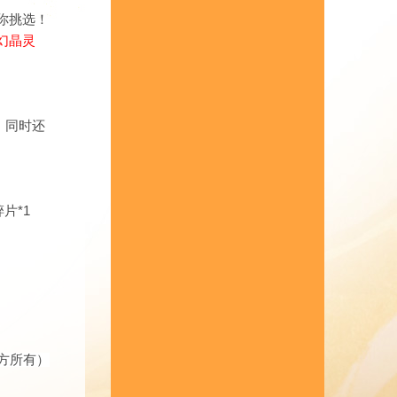
你挑选！
幻晶灵
，同时还
片*1
方所有）