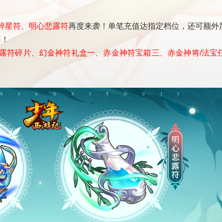
碎星符、明心悲露符
再度来袭！单笔充值达指定档位，还可额外
箱
！
露符碎片、幻金神符礼盒一、赤金神符宝箱三、赤金神将/法宝