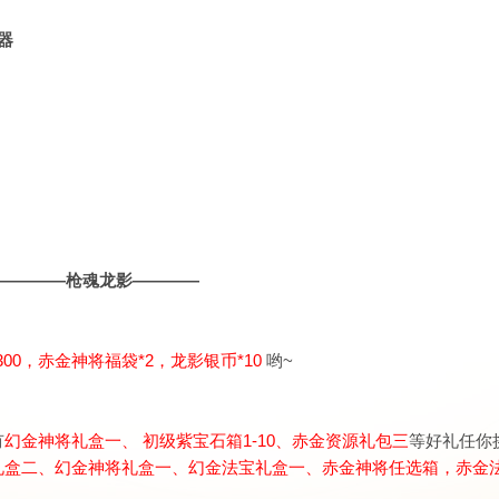
器
————枪魂龙影————
300，赤金神将福袋*2，龙影银币*10
哟~
有
幻金神将礼盒一
、
初级紫宝石箱1-10
、
赤金资源礼包三
等好礼任你
礼盒二、
幻金神将礼盒一、幻金法宝礼盒一、
赤金神将任选箱，赤金