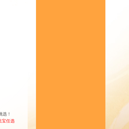
挑选！
法宝任选