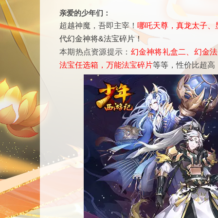
亲爱的少年们：
超越神魔，吾即主宰！
哪吒天尊，真龙太子、
代幻金神将&法宝碎片！
本期热点资源提示：
幻金神将礼盒二、幻金法
法宝任选箱，万能法宝碎片
等等
，性价比超高