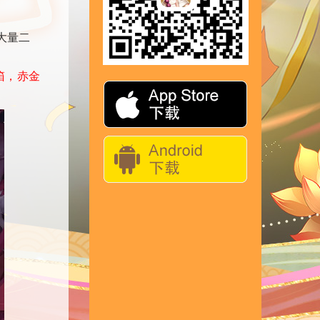
大量二
箱，赤金