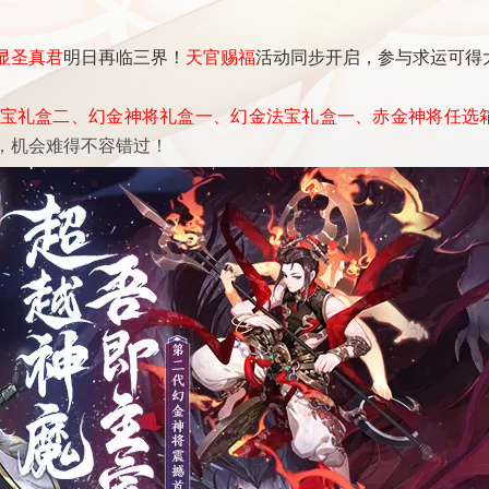
显圣真君
明日再临三界！
天官赐福
活动同步开启，参与求运可得
宝礼盒二、幻金神将礼盒一、幻金法宝礼盒一、赤金神将任选
，机会难得不容错过！