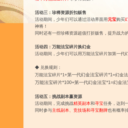
活动三：珍稀资源折扣贩售
活动期间，少年们可以通过活动界面用
元宝
购买
神将！
同时还有一些珍稀资源超值打折贩售，提升战力
活动四：万能法宝碎片换幻金
活动期间，少年们可以用万能法宝碎片加第一代
◆ 兑换规则：
第一代幻金法宝碎片*1
万能法宝碎片*1+
=幻金法
万能法宝碎片*100+第一代幻金法宝*1=幻金法
活动五：挑战副本赢资源
活动期间，完成挑战
精英副本
和
寻宝
任务，达到
​同时参与
主线副本、竞技场和寻宝翻牌
也有概率