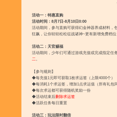
活动一：特惠直购
活动时间：8月7日-8月10日0:00
活动期间，
参与直购可获得幻金神器养成材料，
狂飙，让你轻轻松松征战诸神~更有新增免费档位
活动二：天官赐福
活动期间，少年们可通过游戏充值或完成指定任
二
。
【参与规则】
◆每充值1元即可获取1枚求运签（上限4000个）
◆每消耗1个求运签，增加1点求运值（所有礼包
◆每次求运都可获得随机奖励一份
◆活动结束后
删除求运签
◆活跃任务每日重置
活动三：玩法限时翻倍