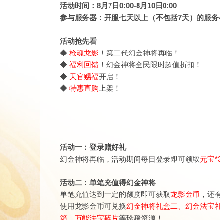
活动时间：8月7日0:00-8月10日0:00
参与服务器：开服七天以上（不包括7天）的服务
活动抢先看
◆
枪魂龙影
！第二代幻金神将再临！
◆
福利回馈
！幻金神将全民限时超值折扣！
◆
天官赐福
开启！
◆
特惠直购
上架！
活动一：
登录赠好礼
幻金神将再临，
活动期间
每日登录即可领取
元宝*
活动二：单笔充值得幻金神将
单笔充值达到一定的额度即可获取
龙影金币
，
还
使用龙影金币可兑换
幻金神将礼盒二、幻金法宝
箱，万能法宝碎片
等珍稀资源！