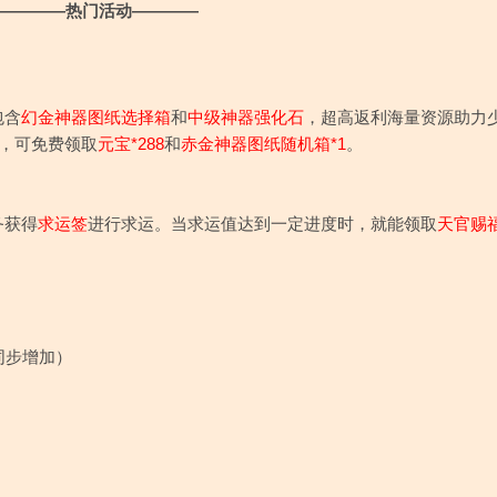
————热门活动————
包含
幻金神器图纸选择箱
和
中级神器强化石
，
超高返利海量资源助力
，可免费领取
元宝*288
和
赤金神器图纸随机箱*1
。
务获得
求运签
进行求运。当求运值达到一定进度时，就能领取
天官赐
同步增加）