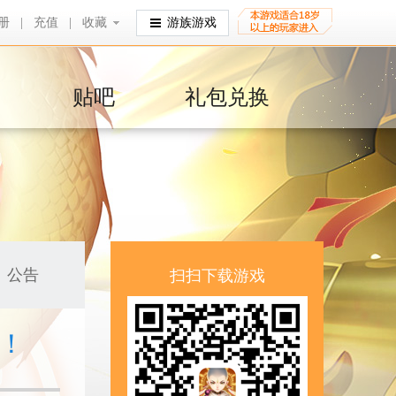
册
|
充值
|
收藏
收藏
游族游戏
贴吧
礼包兑换
公告
扫扫下载游戏
界！