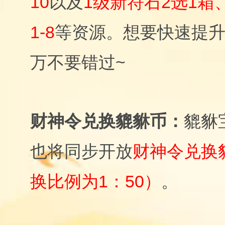
10
以及
1级新符石2选1箱
1-8
等资源。想要快速提
万不要错过~
貔貅币：
财神令兑换
貔貅
也将同步开放
财神令兑换
换比例为1：50）
。