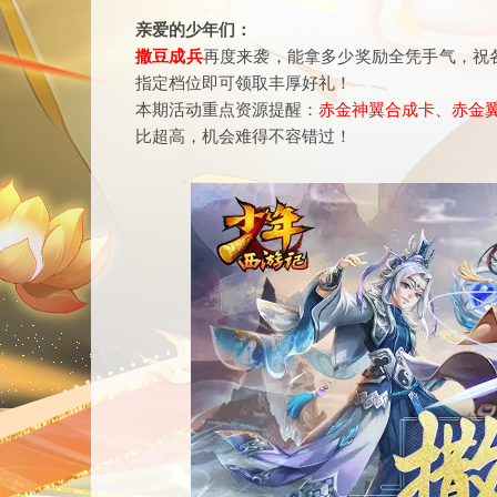
亲爱的少年们：
撒豆成兵
再度来袭，能拿多少奖励全凭手气，祝
指定档位即可领取丰厚好礼！
本期活动重点资源提醒：
赤金神翼合成卡、赤金翼
比超高，机会难得不容错过！