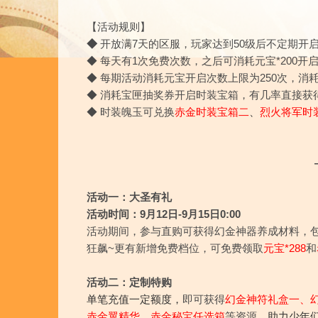
【活动规则】
◆
开放满7天的区服，玩家达到50级后不定期开
◆ 每天有1次免费次数，之后可消耗元宝*200开
◆ 每期活动消耗元宝开启次数上限为250次，消
◆ 消耗宝匣抽奖券开启时装宝箱，有几率直接获
◆ 时装魄玉可兑换
赤金时装宝箱二
、
烈火将军时
活动一：大圣有礼
活动时间：9月12日-9月15日0:00
活动期间，
参与直购可获得幻金神器养成材料，
狂飙~更有新增免费档位，可免费领取
元宝*288
和
活动二：定制特购
单笔充值一定额度，
即可获得
幻金神符礼盒一、幻
赤金翼精华、赤金秘宝任选箱
等资源。
助力少年