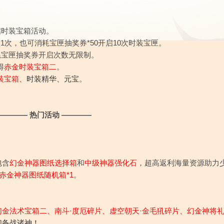
启时装宝箱活动。
启1次，也可消耗宝匣抽奖券*50开启10次时装宝匣。
耗宝匣抽奖券开启次数无限制。
得
赤金时装宝箱二
。
装宝箱、
时装精华、元宝
。
———— 热门活动 ————
包含
幻金神器图纸选择箱
和
中级神器强化石
，
超高返利海量资源助力
赤金神器图纸随机箱*1
。
金法术宝箱二、南斗·度厄碎片、虚空朝天·金毛犼碎片、幻金神将
们备战诸神！