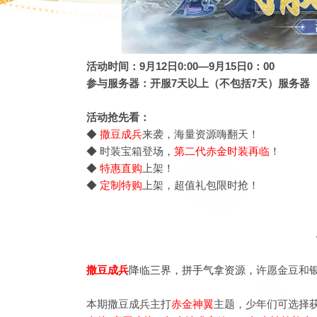
活动时间：9月12日0:00—9月15日0：00
参与服务器：开服7天以上（不包括7天）服务器
活动抢先看：
◆
撒豆成兵
来袭，海量资源嗨翻天！
◆ 时装宝箱登场，
第二代赤金时装再临
！
◆
特惠直购
上架！
◆
定制特购
上架，超值礼包限时抢！
撒豆成兵
降临三界，拼手气拿资源，
许愿金豆和
本期撒豆成兵主打
赤金神翼
主题，少年们可选择