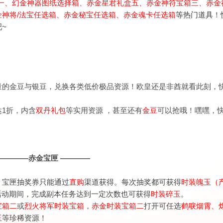
一
、
幻金神器图纸选择箱、赤金星君礼盒五
、
赤金神符宝箱三
、
赤金
金神将/法宝任选箱、
赤金秘宝任选箱、赤金魂卡任选箱
等热门道具
！
~
量的金豆与银豆，兑换各类低价极品资源！欧皇还是非酋就看此刻，
达1折，内含
双丹礼包
等实用资源 ，甚至还有
金豆
可以抢哦！嘿嘿，
————赤金宝匣 ————
，宝匣抽奖券只能通过
直购
渠道获得。每次抽奖都可获得
时装魄玉（
活动期间，完成副本任务达到一定次数也可获得
时装碎玉
。
宝箱二
或
烈火将军时装宝箱
，
赤金时装宝箱二
打开可任选
鹤唳烟霄、
玉
等珍稀资源！