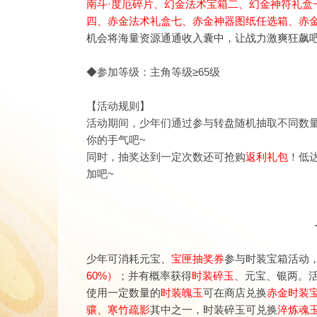
南斗·度厄碎片、幻金法术宝箱二
、
幻金神符礼盒
四、赤金法术礼盒七、赤金神器图纸任选箱、
赤
机会将海量资源通通收入囊中，让战力激爽狂飙吧
◆参加等级：主角等级≥65级
【活动规则】
活动期间，少年们通过参与转盘随机抽取不同数
你的手气吧~
同时，抽奖达到一定次数还可抢购
返利礼包
！低
加吧~
少年可消耗元宝、
宝匣抽奖券
参与时装宝箱活动
60%）
；并有概率获得
时装碎玉
、元宝、银两。
使用一定数量的
时装魄玉
可在商店兑换
赤金时装
骧、寒竹疏影
其中之一，时装碎玉可兑换
淬炼魂