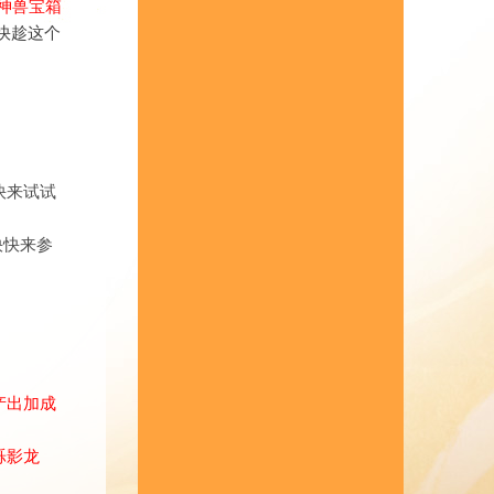
神兽宝箱
快趁这个
快来试试
快快来参
产出加成
烁影龙