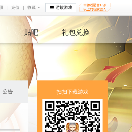
册
|
充值
|
收藏
收藏
游族游戏
贴吧
礼包兑换
公告
扫扫下载游戏
！