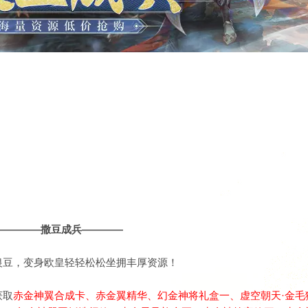
————撒豆成兵————
银豆，变身欧皇轻轻松松坐拥丰厚资源！
获取
赤金神翼合成卡、赤金翼精华、
幻金神将礼盒一、虚空朝天·金毛