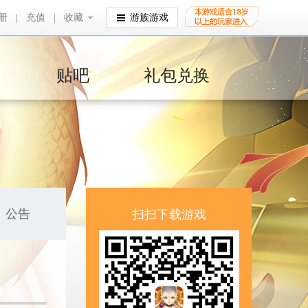
册
|
充值
|
收藏
收藏
游族游戏
贴吧
礼包兑换
公告
扫扫下载游戏
！