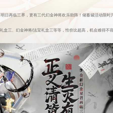
算明日再临三界，更有三代幻金神将欢乐助阵！储蓄罐活动限时
君礼盒三、幻金神将/法宝礼盒三等等，性价比超高，机会难得不