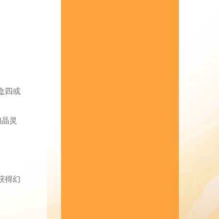
盒四或
幻晶灵
获得幻