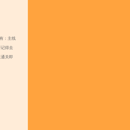
有：主线
要记得去
星通关即