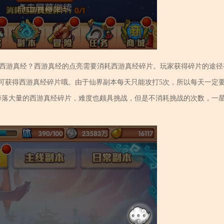
西游真经？西游真经的点亮需要消耗西游真经碎片。玩家获得碎片的途径
可获得西游真经碎片哦。由于仙界副本每天只能攻打5次，所以每天一定
会掉落大量的西游真经碎片，难度也颇具挑战，但是不消耗挑战的次数，一