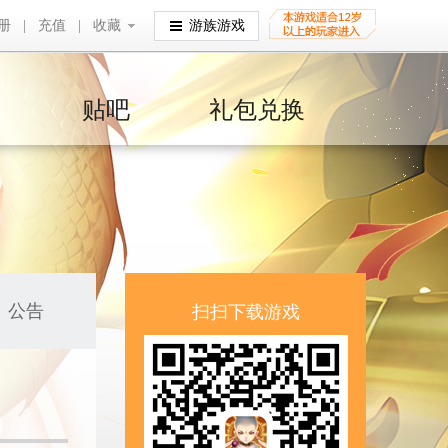
册
|
充值
|
收藏
收藏
游族游戏
贴吧
礼包兑换
公告
扫扫下载游戏