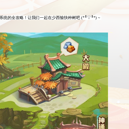
系统的全攻略！让我们一起在少西愉快种树吧 (*
╹
▽
╹*) ~