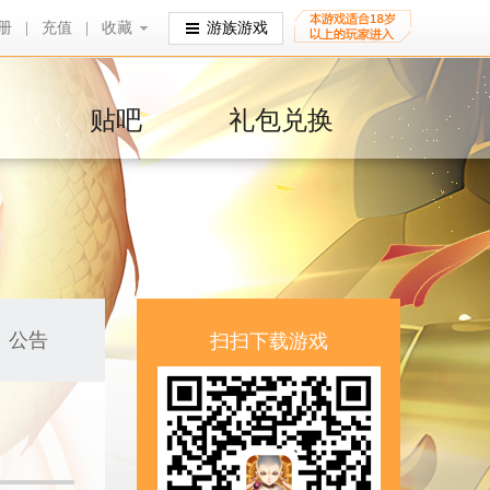
册
|
充值
|
收藏
收藏
游族游戏
贴吧
礼包兑换
公告
扫扫下载游戏