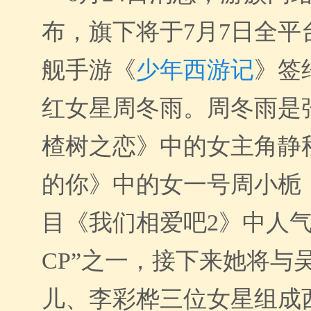
布，旗下将于7月7日全平
舰手游《
少年西游记
》签
红女星周冬雨。周冬雨是
楂树之恋》中
的
女主角静
的你》
中的女一号
周小栀
目
《我们相爱吧2》
中
人气
CP”
之一，接下来她将与
儿、李彩桦三位女星组成