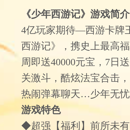
《少年西游记》游戏简介
4
亿玩家期待
—
西游卡牌
西游记》，携史上最高福
周即送
40000
元宝，
7
日送
关激斗，酷炫法宝合击，
热闹弹幕聊天…少年无忧
游戏特色
◆超强【福利】前所未有