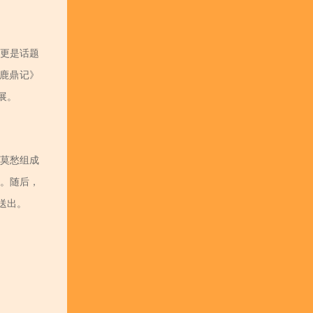
更是话题
鹿鼎记》
展。
莫愁组成
包。随后，
送出。