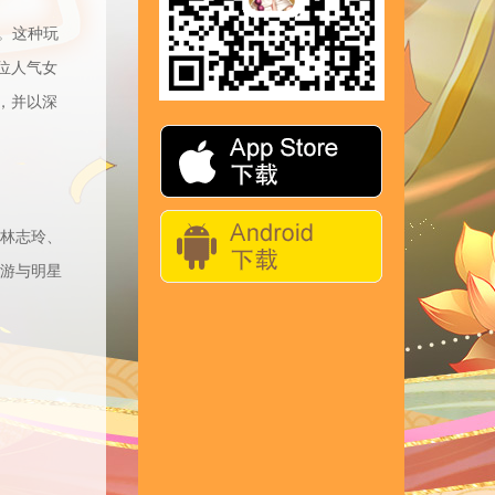
。这种玩
位人气女
，并以深
林志玲、
手游与明星