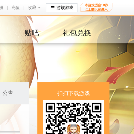
册
|
充值
|
收藏
收藏
游族游戏
贴吧
礼包兑换
公告
扫扫下载游戏