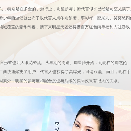
劲
，特别是在多金的手游行业，明星参与手游代言似乎已经是司空见惯了
游少年西游记就公布了以代言人周冬雨领衔，李彩桦、应采儿、吴莫愁四
领域覆盖的豪华阵容，接下来明星天团还将携百万红包雨等福利入驻游戏
言形式也让人眼花缭乱。从早期的周迅、周星驰开始，到现在的周杰伦、
，游戏厂商快速聚拢了用户，代言人也获得了高曝光，可谓双赢。而且，现在
因素外，明星的参与度和配合度也与后续的实际效果有很大的关系。