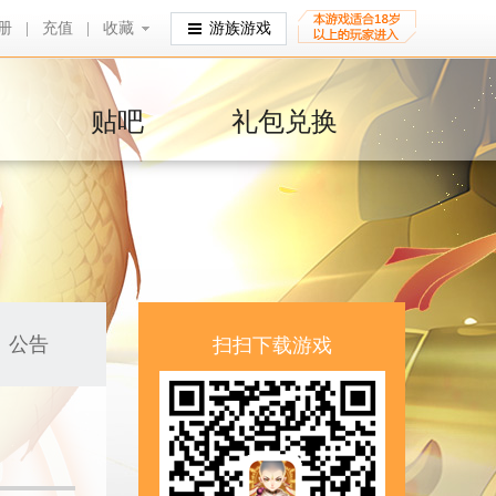
册
|
充值
|
收藏
收藏
游族游戏
贴吧
礼包兑换
公告
扫扫下载游戏