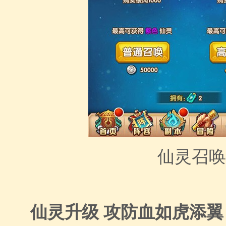
仙灵召唤
仙灵升级 攻防血如虎添翼