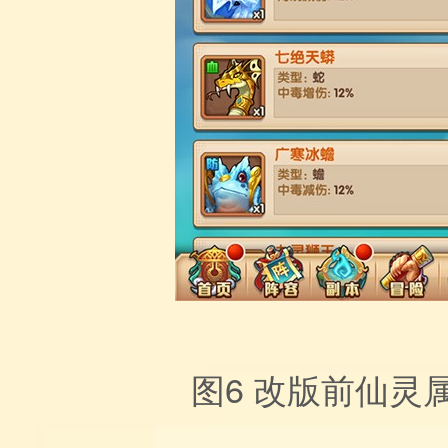
图6
改版前仙灵