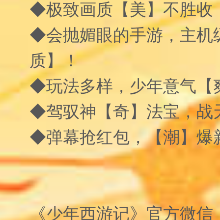
◆极致画质【美】不胜收
◆会抛媚眼的手游，主机
质】！
◆玩法多样，少年意气【
◆驾驭神【奇】法宝，战
◆弹幕抢红包，【潮】爆
《少年西游记》官方微信：xy