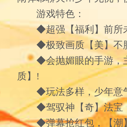
游戏特色：
◆超强【福利】前所
◆极致画质【美】不
◆会抛媚眼的手游，
质】!
◆玩法多样，少年意
◆驾驭神【奇】法宝
◆弹幕抢红包，【潮