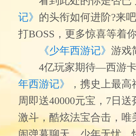
看到此处的你是否已
记》
的头衔如何进阶?来
打BOSS，更多惊喜等着你
《少年西游记》
游戏
4亿玩家期待—西游
年西游记》
，携史上最高
周即送40000元宝，7日
激斗，酷炫法宝合击，唯
闹弹幕聊天…少年无忧，