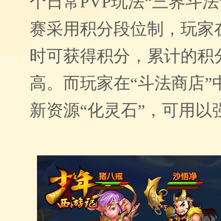
个日常
PVP
玩法
“
三界斗法
赛采用积分段位制，玩家
时可获得积分，累计的积
高。而玩家在
“
斗法商店
”
新资源
“
化灵石
”
，可用以