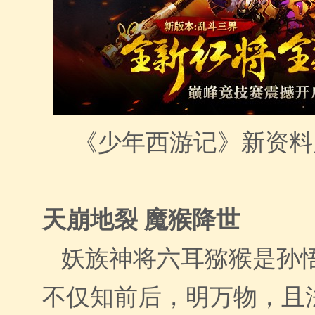
《少年西游记》新资料
天崩地裂 魔猴降世
妖族神将六耳猕猴是孙
不仅知前后，明万物，且