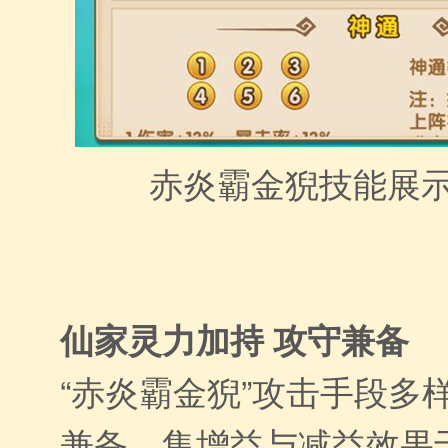
赤炎霸金猊技能展示
仙家灵力加持 攻守兼备
“赤炎霸金猊”攻击手段多
兼备，集增益与减益效果