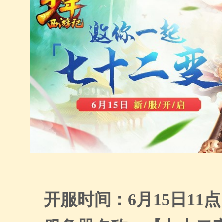
开服时间：
6
月
15
日
11
点