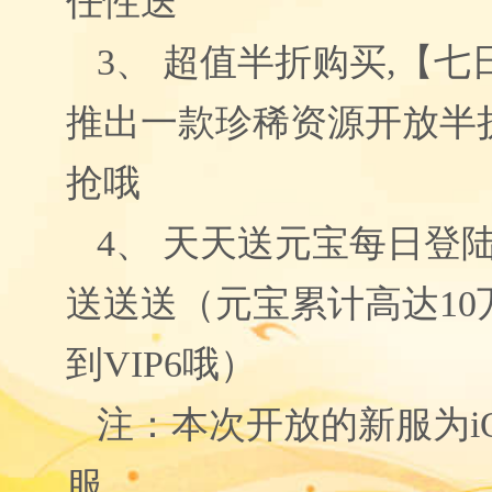
任性送
3
、 超值半折购买
,
【七
推出一款珍稀资源开放半
抢哦
4
、 天天送元宝每日登
送送送（元宝累计高达
10
到
VIP6
哦）
注：本次开放的新服为
i
服