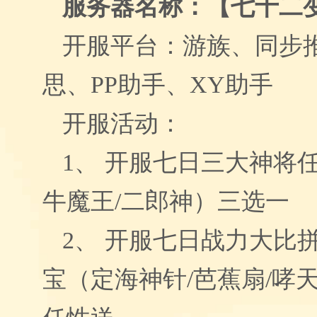
服务器名称：【七十二
开服平台：游族、同步
思、
PP
助手、
XY
助手
开服活动：
1
、 开服七日三大神将
牛魔王
/
二郎神）三选一
2
、 开服七日战力大比
宝（定海神针
/
芭蕉扇
/
哮