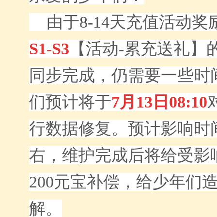
由于
8-14天
充值活动奖
S1-S3
【活动-累充送礼】
同步完成，仍需要一些时
们
预计
将于
7
月
13
日08
:10
行
数据修复
。预计影响时
右，维护完成后将给受影
200元宝补偿，给少年们
解。