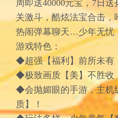
周即送40000元宝，7日
关激斗，酷炫法宝合击，
热闹弹幕聊天…少年无忧
游戏特色：
◆超强【福利】前所未有
◆极致画质【美】不胜收
◆会抛媚眼的手游，主机
质】！