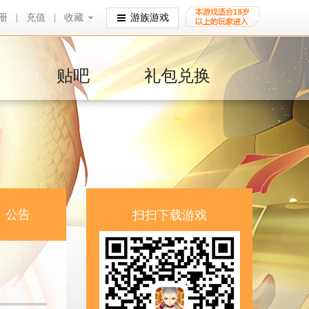
册
|
充值
|
收藏
收藏
游族游戏
贴吧
礼包兑换
公告
扫扫下载游戏