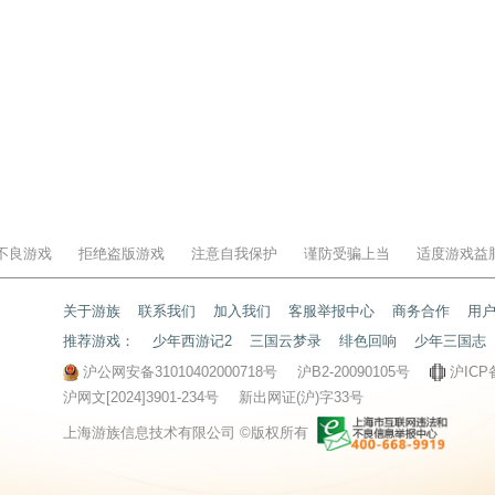
不良游戏
拒绝盗版游戏
注意自我保护
谨防受骗上当
适度游戏益
关于游族
联系我们
加入我们
客服举报中心
商务合作
用
推荐游戏：
少年西游记2
三国云梦录
绯色回响
少年三国志
沪公网安备31010402000718号
沪B2-20090105号
沪ICP
沪网文[2024]3901-234号
新出网证(沪)字33号
上海游族信息技术有限公司 ©版权所有