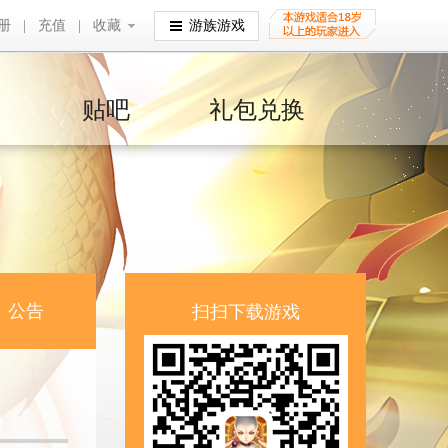
册
|
充值
|
收藏
收藏
游族游戏
贴吧
礼包兑换
公告
扫扫下载游戏