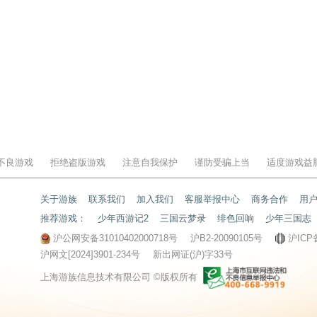
不良游戏
拒绝盗版游戏
注意自我保护
谨防受骗上当
适度游戏益
关于游族
联系我们
加入我们
客服举报中心
商务合作
用
推荐游戏：
少年西游记2
三国云梦录
绯色回响
少年三国志
沪公网安备31010402000718号
沪B2-20090105号
沪ICP
沪网文[2024]3901-234号
新出网证(沪)字33号
上海游族信息技术有限公司 ©版权所有