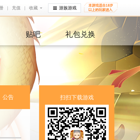
册
|
充值
|
收藏
收藏
游族游戏
贴吧
礼包兑换
公告
扫扫下载游戏