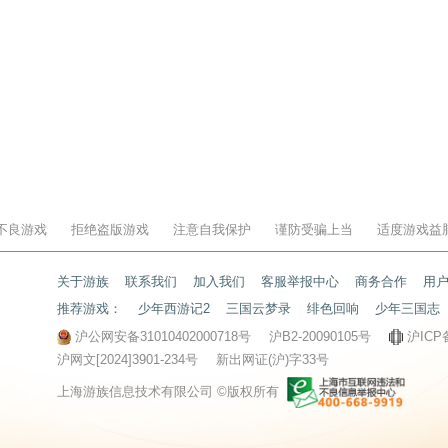
不良游戏
拒绝盗版游戏
注意自我保护
谨防受骗上当
适度游戏益
关于游族
联系我们
加入我们
客服举报中心
商务合作
用
推荐游戏：
少年西游记2
三国云梦录
绯色回响
少年三国志
沪公网安备31010402000718号
沪B2-20090105号
沪ICP
沪网文[2024]3901-234号
新出网证(沪)字33号
上海游族信息技术有限公司 ©版权所有