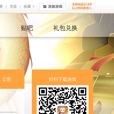
册
|
充值
|
收藏
收藏
游族游戏
贴吧
礼包兑换
公告
扫扫下载游戏