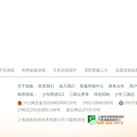
不良游戏
拒绝盗版游戏
注意自我保护
谨防受骗上当
适度游戏益
关于游族
联系我们
加入我们
客服举报中心
商务合作
用
推荐游戏：
少年西游记2
三国云梦录
绯色回响
少年三国志
沪公网安备31010402000718号
沪B2-20090105号
沪ICP
沪网文[2024]3901-234号
新出网证(沪)字33号
上海游族信息技术有限公司 ©版权所有