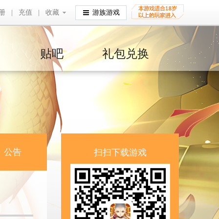
册
|
充值
|
收藏
收藏
游族游戏
贴吧
礼包兑换
公告
扫扫下载游戏