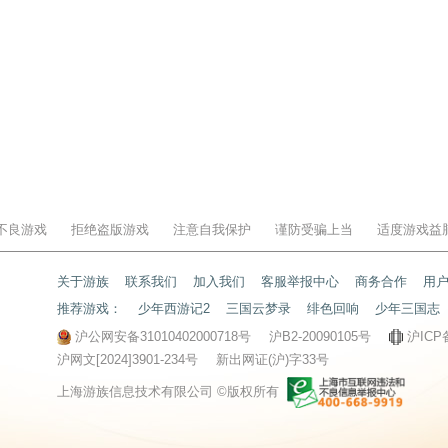
不良游戏
拒绝盗版游戏
注意自我保护
谨防受骗上当
适度游戏益
关于游族
联系我们
加入我们
客服举报中心
商务合作
用
推荐游戏：
少年西游记2
三国云梦录
绯色回响
少年三国志
沪公网安备31010402000718号
沪B2-20090105号
沪ICP
沪网文[2024]3901-234号
新出网证(沪)字33号
上海游族信息技术有限公司 ©版权所有