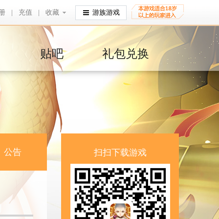
册
|
充值
|
收藏
收藏
游族游戏
贴吧
礼包兑换
公告
扫扫下载游戏