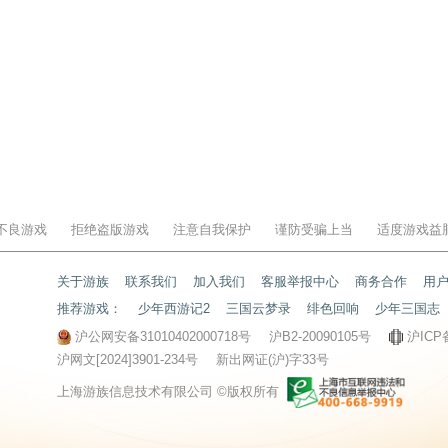
不良游戏
拒绝盗版游戏
注意自我保护
谨防受骗上当
适度游戏益
关于游族
联系我们
加入我们
客服举报中心
商务合作
用
推荐游戏：
少年西游记2
三国云梦录
绯色回响
少年三国志
沪公网安备31010402000718号
沪B2-20090105号
沪ICP
沪网文[2024]3901-234号
新出网证(沪)字33号
上海游族信息技术有限公司 ©版权所有