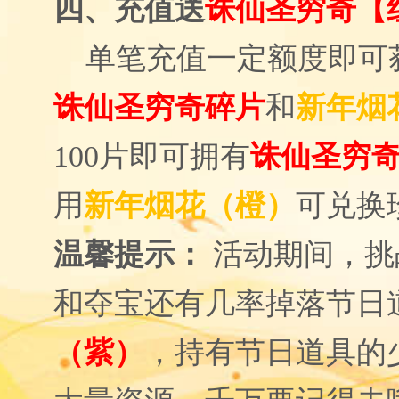
四、充值送
诛仙圣穷奇【
单笔充值一定额度即可
诛仙圣穷奇碎片
和
新年烟
100
片即可拥有
诛仙圣穷
用
新年烟花（橙）
可兑换
温馨提示：
活动期间，挑
和夺宝还有几率掉落节日
（紫）
，持有节日道具的