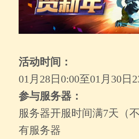
活动时间：
01
月
28
日
0:00
至
01
月
30
日
2
参与服务器：
服务器开服时间满
7
天（
有服务器