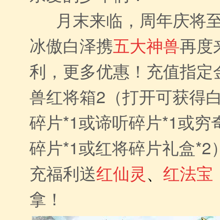
月末来临，周年庆将至
冰傲白泽携
五大神兽
再度
利，更多优惠！充值指定
兽红将箱2（打开可获得白
碎片*1或谛听碎片*1或穷
碎片*1或红将碎片礼盒*
充福利送
红仙灵
、
红法宝
拿！