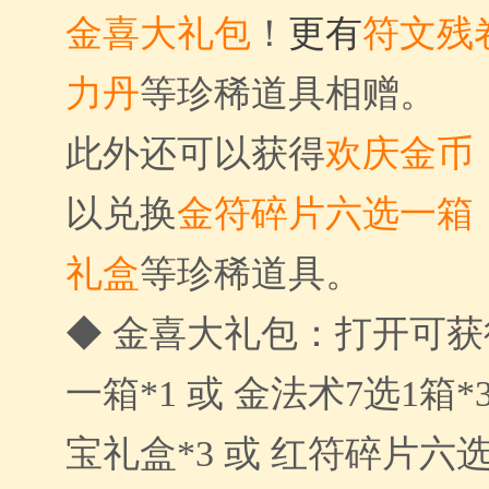
金喜大礼包
！
更有
符文残
力丹
等珍稀道具相赠。
此外还可以获得
欢庆
金币
以兑换
金符碎片六选一箱
礼盒
等珍稀道具。
◆ 金喜大礼包：打开可
一箱*1 或 金法术7选1箱*
宝礼盒*3 或 红符碎片六选