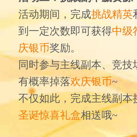
活动期间，完成
挑战精英
到一定次数即可获得
中级
庆
银币
奖励。
​同时参与主线副本、竞技
有概率掉落
欢庆银币
~
不仅如此，完成主线副本
圣诞惊喜礼盒
相送哦~