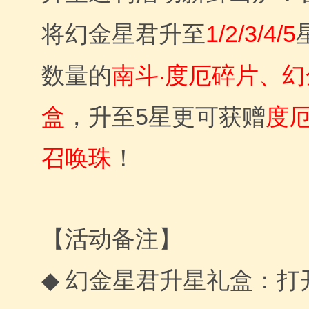
将幻金星君升至
1/2/3/4/5
南斗·度厄碎片、
数量的
盒
度
，升至5星更可获赠
召唤珠
！
【活动备注】
幻金星君升星礼盒
打
◆
：