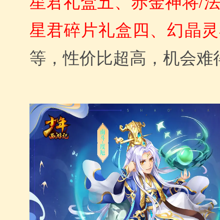
星君礼盒五、赤金神将/
星君碎片礼盒四、幻晶灵
等，性价比超高，机会难