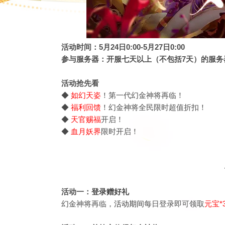
活动时间：5月24日0:00-5月27日0:00
参与服务器：开服七天以上（不包括7天）的服务
活动抢先看
◆
如幻天姿
！第一代幻金神将再临！
◆
福利回馈
！幻金神将全民限时超值折扣！
◆
天官赐福
开启！
◆
血月妖界
限时开启！
活动一：
登录赠好礼
幻金神将再临，
活动期间
每日登录即可领取
元宝*