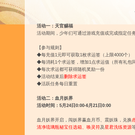
活动一：天官赐福
活动期间，少年们可通过游戏充值或完成指定任
【参与规则】
◆每充值1元即可获取1枚求运签（上限4000个）
◆每消耗1个求运签，增加1点求运值（所有礼包
◆每次求运都可获得随机奖励一份
◆活动结束后
删除求运签
◆活跃任务每日重置
活动二：血月妖界
活动时间：5月24日0:00-6月21日0:00
血月妖界开启，闯妖界赢血月币、震妖珠，兑换
清净琉璃瓶秘宝任选箱、唤灵符
及
星君洗练资源