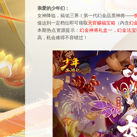
亲爱的少年们：
女神降临，福佑三界！第一代幻金品质神将——
值达到一定档位即可领取
天官赐福宝箱
（内含
幻
本期热点资源提示：
幻金神将礼盒一，幻金法宝
高，机会难得不容错过！