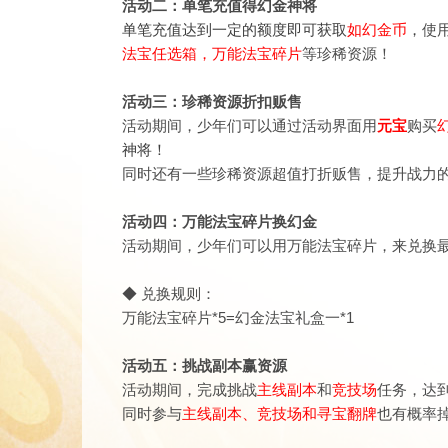
活动二：单笔充值得幻金神将
单笔充值达到一定的额度即可获取
如幻金币
，
使
法宝任选箱，万能法宝碎片
等珍稀资源！
活动三：珍稀资源折扣贩售
活动期间，少年们可以通过活动界面用
元宝
购买
神将！
同时还有一些珍稀资源超值打折贩售，提升战力
活动四：万能法宝碎片换幻金
活动期间，少年们可以用万能法宝碎片，来兑换
◆ 兑换规则：
万能法宝碎片*5=幻金法宝礼盒一*1
活动五：挑战副本赢资源
活动期间，完成挑战
主线副本
和
竞技场
任务，达
​同时参与
主线副本、竞技场和寻宝翻牌
也有概率