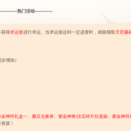
————热门活动————
务获得
求运签
进行求运。当求运值达到一定进度时，就能领取
天官赐
同步增加）
赤金神符礼盒一、
撒豆兑换券、紫金神将/法宝碎片任选箱、紫金神符
等资源！