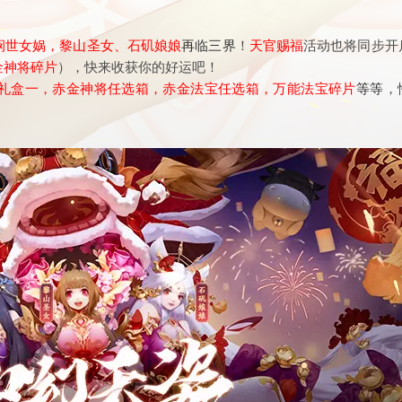
悯世女娲，黎山圣女、石矶娘娘
再临三界
！
天官赐福
活动也将同步开
金神将碎片
），快来收获你的好运吧！
礼盒一，赤金神将任选箱，赤金法宝任选箱，万能法宝碎片
等等
，