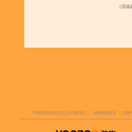
（活动
本游戏适合
18
岁以上的玩家进入
健康游戏忠告 ：
抵制