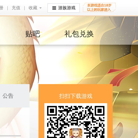
册
|
充值
|
收藏
收藏
游族游戏
贴吧
礼包兑换
公告
扫扫下载游戏