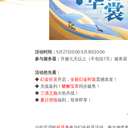
活动时间：
5月27日0:00-5月30日0:00
参与服务器：
开服七天以上（不包括7天）服务器
活动抢先看：
◆
幻金祈灵
开启
，
全新幻金时装
震撼首发！
◆ 充值返利！
貔貅宝库
同步
贩售
！
◆
三清之巅
火热开战！
◆
夏日
登陆
福利，登录即享！
少年可消耗
祈灵
券
参与
幻金祈灵
活动。每次抽奖