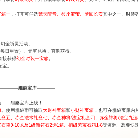
宝箱一
，打开可任选
梵天醉音
、
彼岸流萤
、
梦回长安
其中之一。
时装
启
幻金祈灵
活动。
（每日重置）、
元宝
兑换
，
直购获得
。
直接获得
幻
金时装
一
宝箱
。
元宝。
————
貔貅宝库
————
动——貔貅宝库
上线
！
币
。使用貔貅币
可抽取
大财神宝箱
和
小财神宝箱
，也
可在貔貅宝库内
盒五、赤金法术礼盒七、赤金神将/法宝礼盒四、赤金神将/法宝九选
9-10以及1级新符石2选1箱、初级紫宝石箱1-8
等资源。想要快