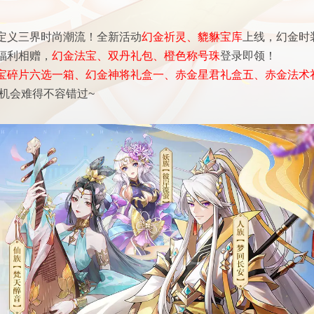
定义三界时尚潮流！全新活动
幻金祈灵、貔貅宝库
上线，幻金时
福利相赠，
幻金法宝、双丹礼包、橙色称号珠
登录即领！
宝碎片六选一箱、幻金神将礼盒一、赤金星君礼盒五、赤金法术
机会难得不容错过~