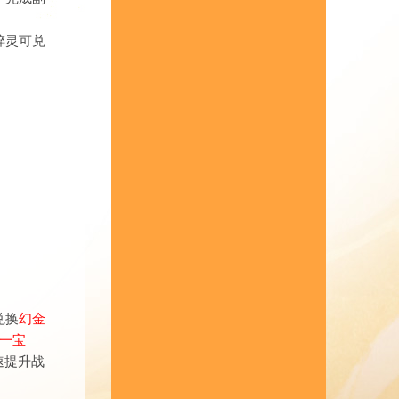
碎灵可兑
兑换
幻金
一宝
速提升战