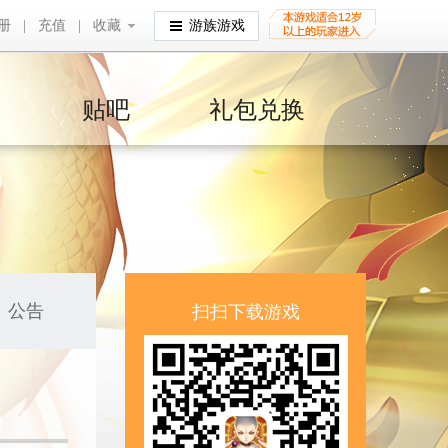
册
|
充值
|
收藏
收藏
游族游戏
贴吧
礼包兑换
公告
扫扫下载游戏