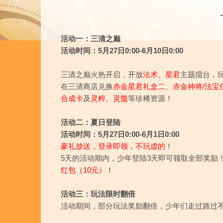
活动一：三清之巅
活动时间：5月27日0:00-6月10日0:00
三清之巅火热开启，开放
法术、星君
主题擂台，
在三清商店兑换
赤金星君礼盒二、
赤金神将/法宝
合成卡
及
灵粹、灵髓
等珍稀资源！
活动二：夏日登陆
活动时间：5月27日0:00-6月1日0:00
豪礼放送，登录即领，不玩虚的
！
5天的活动期内，少年登陆3天即可领取全部奖励
红包（10元）
！
活动三：玩法限时翻倍
活动期间，部分玩法奖励翻倍，少年们走过路过不