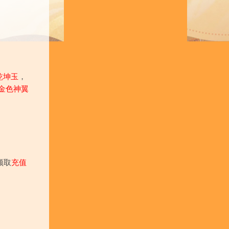
乾坤玉
，
金色神翼
领取
充值