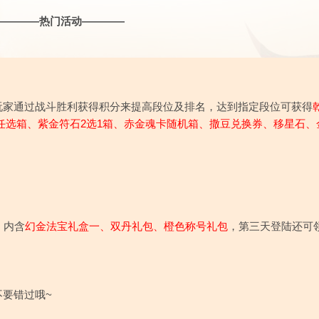
————热门活动————
玩家通过战斗胜利获得积分来提高段位及排名，达到指定段位可获得
任选箱
、紫金符石2选1箱、赤金魂卡随机箱、撒豆兑换券、移星石、
！内含
幻金法宝礼盒一
、
双丹礼包、橙色称号礼包
，第三天登陆还可
要错过哦~