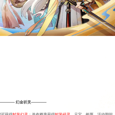
————
幻金祈灵
————
都可获得
时装
幻灵
；并有概率获得
时装
碎灵
、元宝、银两
。活动期间