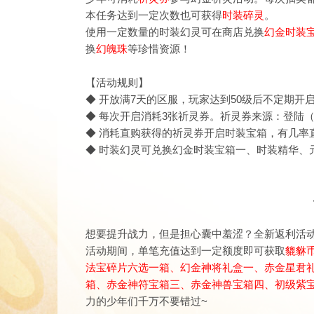
本任务达到一定次数也可
获得
时装
碎灵
。
使用一定数量的时装
幻灵
可在商店兑换
幻
金时装
换
幻魄珠
等珍惜资源！
【活动规则】
◆ 开放满7天的区服，玩家达到50级后不定期开
◆ 每次开启消耗
3张祈灵
券。
祈灵券来源：登陆
◆ 消耗
直购获得的祈灵
券开启时装宝箱，有几率
◆ 时装
幻灵
可兑换
幻
金时装宝箱一、时装精华、
想要提升战力，但是担心囊中羞涩？全新返利活
活动期间，单笔充值达到一定额度即可获取
貔貅
法宝碎片六选一箱、幻金神将礼盒一、赤金星君礼
箱、赤金神符宝箱三、赤金神兽宝箱四、初级紫宝石箱
力的少年们千万不要错过~