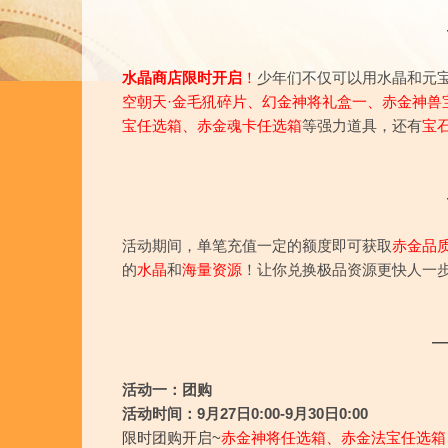
水晶商店限时开启
！
少年们不仅可以用水晶和元
空朝天·金毛犼碎片、幻金神将礼盒一、
赤金神兽
宝任选箱
、赤金魂卡任选箱
等强力道具，还有
宝
活动期间，单笔充值一定的额度即可获取
赤金品
的
水晶
和
海量资源
！让你兑换极品资源更快人一步
—
活动一：团购
活动时间：9月27日0:00-9月30日0:00
限时团购开启~
赤金神将任选箱、赤金法宝任选箱