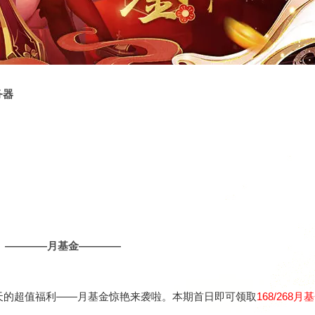
务器
————月基金————
0天的超值福利——月基金惊艳来袭啦。本期首日即可领取
168/268月