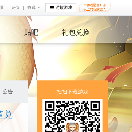
册
|
充值
|
收藏
收藏
游族游戏
贴吧
礼包兑换
公告
扫扫下载游戏
值兑