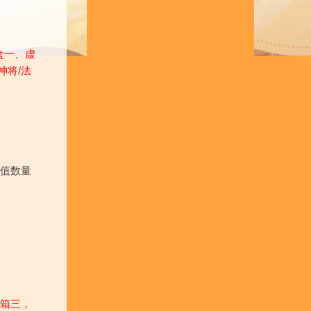
盒一、
虚
神将/法
值数量
箱三，