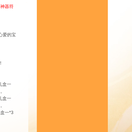
、
神器符
心爱的宝
！
将礼盒一
 。
将礼盒一
 。
盒一*3