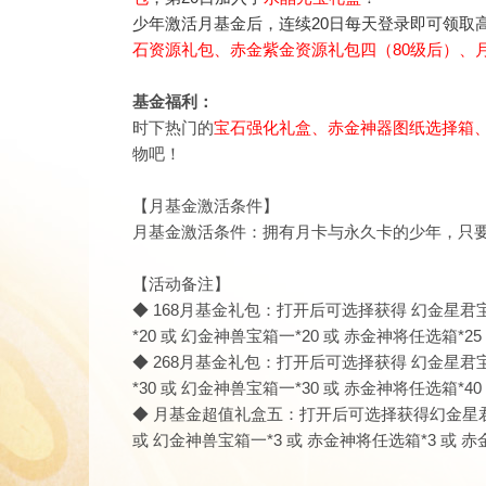
少年激活月基金后，连续20日每天登录即可领取
石资源礼包
、赤金紫金资源礼包四（80级后）、
基金福利：
时下热门的
宝石强化礼盒、
赤
金神器图纸选择箱、
物吧！
【月基金激活条件】
月基金激活条件：拥有月卡与永久卡的少年，只要单
【活动备注】
◆ 168月基金礼包：打开后可选择获得
幻金星君宝
*20 或
幻金神兽宝箱一*20
或
赤金神将任选箱
*2
◆ 268月基金礼包：打开后可选择获得
幻金星君宝
*30 或
幻金神兽宝箱一*30
或
赤金神将任选箱
*4
◆
月基金超值礼盒五
：
打开后可选择获得幻金星君宝
或 幻金神兽宝箱一*3 或 赤金神将任选箱*3 或 