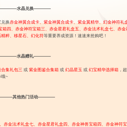
————水晶兑换————
宝兑换
赤金神翼合成卡、紫金神翼合成卡、紫金翼精华、幻金神符礼
宝箱四、赤金神符宝箱三、赤金星君礼盒五、赤金法术礼盒七、赤金
石精粹、移星石、幻化符
等重要养成资源！速速来抢购吧！
————水晶赠礼————
质合集礼包三
或
紫金图鉴合集箱
或
幻晶星玉
或
幻宝精华选择箱
，超
哦~
———其他热门活动————
、赤金法术礼盒七、赤金星君礼盒四、赤金神兽宝箱四、赤金神符宝