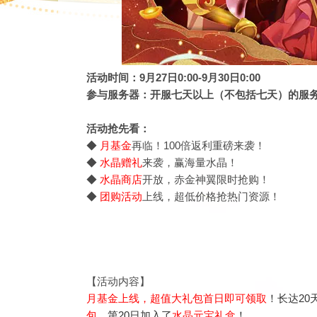
活动时间：9月27日0:00-9月30日0:00
参与服务器：开服七天以上（不包括七天）的服
活动抢先看：
◆
月基金
再临！100倍返利重磅来袭！
◆
水晶赠礼
来袭，赢海量水晶！
◆
水晶商店
开放，赤金神翼限时抢购！
◆
团购活动
上线，超低价格抢热门资源！
【活动内容】
月基金上线，超值大礼包首日即可领取
！长达2
包
，第20日加入了
水晶元宝礼盒
！