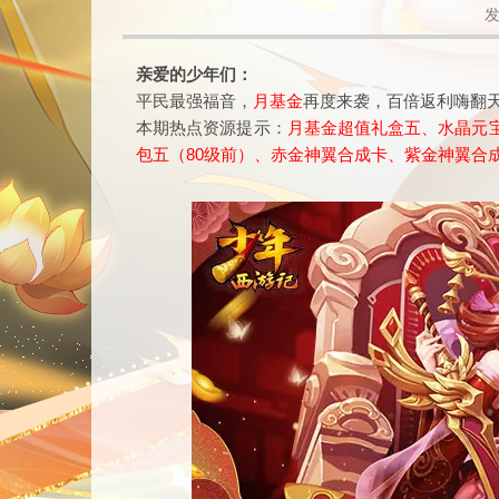
发
亲爱的少年们：
平民最强福音，
月基金
再度来袭，百倍返利嗨翻
本期热点资源提示：
月基金超值礼盒五、水晶元
包五（80级前）、赤金神翼合成卡、紫金神翼合