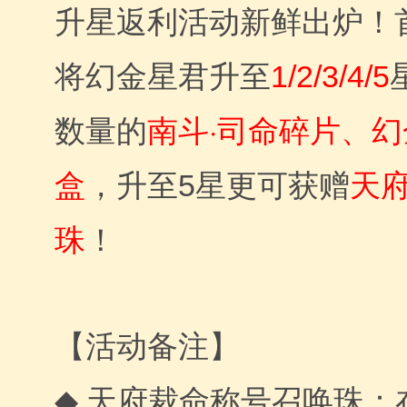
升星返利活动新鲜出炉！
将幻金星君升至
1/2/3/4/5
南斗·司命碎片、
数量的
盒
天
，升至5星更可获赠
珠
！
【活动备注】
天府裁命称号召唤珠
◆
：