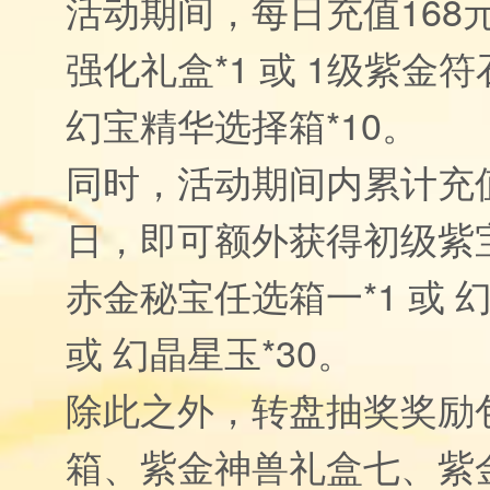
活动期间，每日充值168
强化礼盒*1 或 1级紫金符石
幻宝精华选择箱*10。
同时，活动期间内累计充值
日，即可额外获得初级紫宝石
赤金秘宝任选箱一*1 或 
或 幻晶星玉*30。
除此之外，转盘抽奖奖励
箱、紫金神兽礼盒七、紫